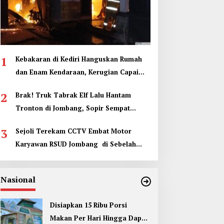
1
Kebakaran di Kediri Hanguskan Rumah
dan Enam Kendaraan, Kerugian Capai
Rp1 Miliar
2
Brak! Truk Tabrak Elf Lalu Hantam
Tronton di Jombang, Sopir Sempat
Terjepit
3
Sejoli Terekam CCTV Embat Motor
Karyawan RSUD Jombang di Sebelah
Kamar Jenazah
Nasional
Disiapkan 15 Ribu Porsi
Makan Per Hari Hingga Dapur