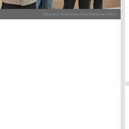
Wakapolres Kediri Kompol Hari Kurniawan. [Joko]