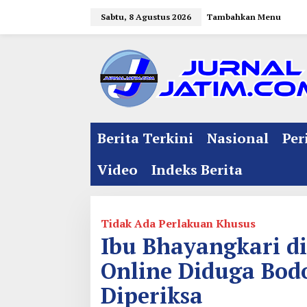
L
Sabtu, 8 Agustus 2026
Tambahkan Menu
e
w
a
t
i
k
e
Berita Terkini
Nasional
Per
k
o
Video
Indeks Berita
n
t
e
Tidak Ada Perlakuan Khusus
n
Ibu Bhayangkari di 
Online Diduga Bod
Diperiksa