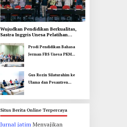
Wujudkan Pendidikan Berkualitas,
Sastra Inggris Unesa Pelatihan
Komunikasi Interkultural
Prodi Pendidikan Bahasa
Jerman FBS Unesa PKM
Internasional, Kenalkan
Budaya di Thailand
Gus Rozin Silaturahim ke
Ulama dan Pesantren
Yogyakarta, Perkuat Ukhuwah
Situs Berita Online Terpercaya
Jurnal jatim
Menyajikan