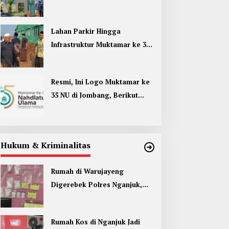
Umum di Muktamar ke 35 NU
Jombang
Lahan Parkir Hingga
Infrastruktur Muktamar ke 35
NU di Jombang Hampir
Rampung
Resmi, Ini Logo Muktamar ke
35 NU di Jombang, Berikut
Filosofinya
Hukum & Kriminalitas
Rumah di Warujayeng
Digerebek Polres Nganjuk,
Temukan 9 Paket Sabu
Rumah Kos di Nganjuk Jadi