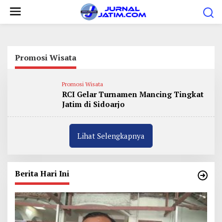
L
e
w
a
t
Promosi Wisata
i
k
Promosi Wisata
RCI Gelar Turnamen Mancing Tingkat
e
Jatim di Sidoarjo
k
o
n
Lihat Selengkapnya
t
e
n
Berita Hari Ini