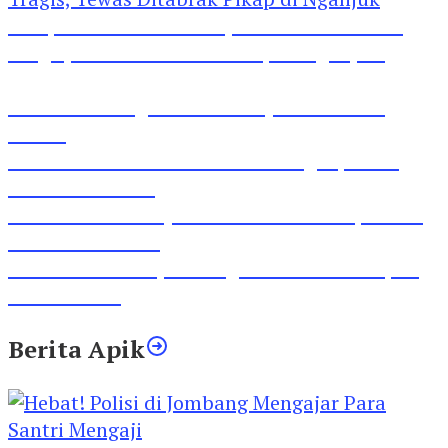
Pesepeda Pancal dan Pejalan Kaki Bernasib
Tragis, Tewas Ditabrak Pikap di Nganjuk
Inilah Lirik Lagu ‘Ibuku’ Karya AKP Moch
Mukid
Video Rilis Polsek Kediri Kota Ungkap 5747
Butil Pil Dobel L
Video Gelora Penyambutan AHY di Rapimnas
Partai Demokrat
Viral Video Adu Jotos Tiga Wanita Di Simpang
Lima Gumul
Berita Apik