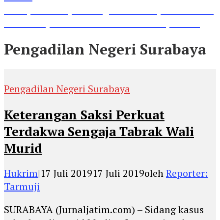
Lihat, Guru di Jombang Itu Menunjukkan Hasil
Prestasinya di Kancah Internasional, Keren!
Pengadilan Negeri Surabaya
Pengadilan Negeri Surabaya
Keterangan Saksi Perkuat
Terdakwa Sengaja Tabrak Wali
Murid
Hukrim
|
17 Juli 2019
17 Juli 2019
oleh
Reporter:
Tarmuji
SURABAYA (Jurnaljatim.com) – Sidang kasus