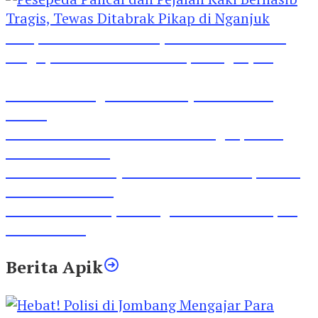
Pesepeda Pancal dan Pejalan Kaki Bernasib
Tragis, Tewas Ditabrak Pikap di Nganjuk
Inilah Lirik Lagu ‘Ibuku’ Karya AKP Moch
Mukid
Video Rilis Polsek Kediri Kota Ungkap 5747
Butil Pil Dobel L
Video Gelora Penyambutan AHY di Rapimnas
Partai Demokrat
Viral Video Adu Jotos Tiga Wanita Di Simpang
Lima Gumul
Berita Apik