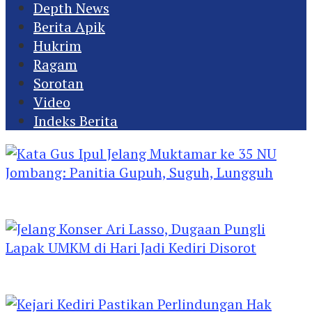
Depth News
Berita Apik
Hukrim
Ragam
Sorotan
Video
Indeks Berita
Kata Gus Ipul Jelang Muktamar ke 35 NU
Jombang: Panitia Gupuh, Suguh, Lungguh
Jelang Konser Ari Lasso, Dugaan Pungli Lapak
UMKM di Hari Jadi Kediri Disorot