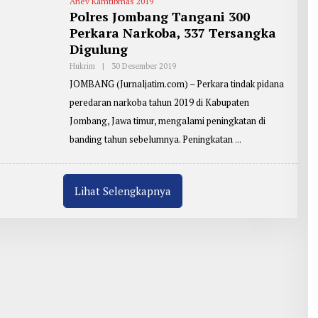
Anev Kamtibmas 2019
:
Z
Polres Jombang Tangani 300
A
Perkara Narkoba, 337 Tersangka
I
N
Digulung
U
L
Hukrim
|
30 Desember 2019
O
A
L
R
JOMBANG (Jurnaljatim.com) – Perkara tindak pidana
E
I
H
F
peredaran narkoba tahun 2019 di Kabupaten
R
I
E
Jombang, Jawa timur, mengalami peningkatan di
N
P
O
banding tahun sebelumnya. Peningkatan
R
T
E
R
:
Lihat Selengkapnya
Z
A
I
N
U
L
A
R
I
F
I
N