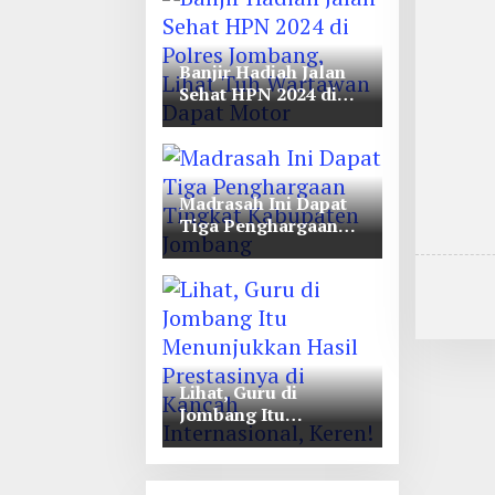
Unwaha Jombang
Banjir Hadiah Jalan
Sehat HPN 2024 di
Polres Jombang,
Lihat Tuh Wartawan
Dapat Motor
Madrasah Ini Dapat
Tiga Penghargaan
Tingkat Kabupaten
Jombang
Lihat, Guru di
Jombang Itu
Menunjukkan Hasil
Prestasinya di
Kancah