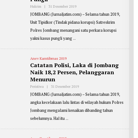
Hukrim
|
31 Desember 2019
O
L
JOMBANG (Jurnaljatim.com) – Selama tahun 2019,
E
H
Unit Tipidkor (Tindak pidana korupsi) Satreskrim
R
E
Polres Jombang menangani satu perkara korupsi
P
O
yakni kasus pungli yang
R
T
E
R
Anev Kamtibmas 2019
:
Z
Catatan Polisi, Laka di Jombang
A
Naik 18,2 Persen, Pelanggaran
I
N
Menurun
U
L
Peristiwa
|
31 Desember 2019
O
A
L
R
JOMBANG (Jurnaljatim.com) – Selama tahun 2019,
E
I
H
F
angka kecelakaan lalu lintas di wilayah hukum Polres
R
I
E
Jombang mengalami kenaikan dibanding tahun
N
P
O
sebelumnya. Hal itu
R
T
E
R