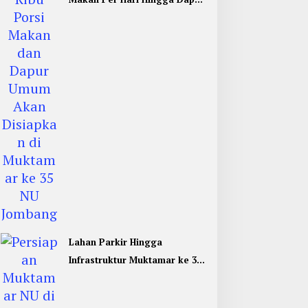
Umum di Muktamar ke 35 NU
Jombang
Lahan Parkir Hingga
Infrastruktur Muktamar ke 35
NU di Jombang Hampir
Rampung