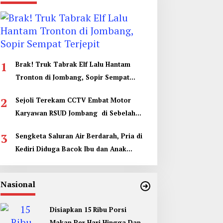
1
Brak! Truk Tabrak Elf Lalu Hantam
Tronton di Jombang, Sopir Sempat
Terjepit
2
Sejoli Terekam CCTV Embat Motor
Karyawan RSUD Jombang di Sebelah
Kamar Jenazah
3
Sengketa Saluran Air Berdarah, Pria di
Kediri Diduga Bacok Ibu dan Anak
Tetangga
Nasional
Disiapkan 15 Ribu Porsi
Makan Per Hari Hingga Dapur