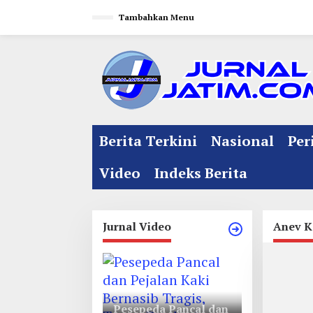
L
Tambahkan Menu
e
w
a
t
i
k
e
Berita Terkini
Nasional
Per
k
o
Video
Indeks Berita
n
t
e
Jurnal Video
Anev K
n
Pesepeda Pancal dan