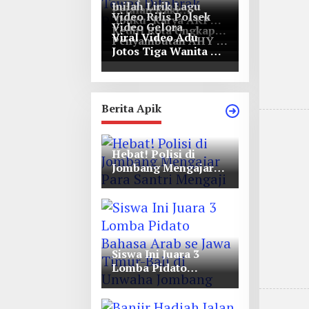
Inilah Lirik Lagu
Pejalan Kaki
Video Rilis Polsek
‘Ibuku’ Karya AKP
Bernasib Tragis,
Video Gelora
Kediri Kota Ungkap
Moch Mukid
Tewas Ditabrak
Viral Video Adu
Penyambutan AHY di
5747 Butil Pil Dobel
Pikap di Nganjuk
Jotos Tiga Wanita Di
Rapimnas Partai
L
Simpang Lima Gumul
Demokrat
Berita Apik
Hebat! Polisi di
Jombang Mengajar
Para Santri Mengaji
Siswa Ini Juara 3
Lomba Pidato
Bahasa Arab se Jawa
Timur-Bali di