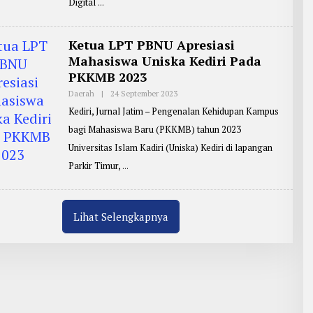
T
Digital
E
R
:
M
Ketua LPT PBNU Apresiasi
A
Mahasiswa Uniska Kediri Pada
S
J
PKKMB 2023
O
K
Daerah
|
24 September 2023
O
O
L
Kediri, Jurnal Jatim – Pengenalan Kehidupan Kampus
E
H
bagi Mahasiswa Baru (PKKMB) tahun 2023
R
E
Universitas Islam Kadiri (Uniska) Kediri di lapangan
P
O
Parkir Timur,
R
T
E
R
:
Lihat Selengkapnya
M
A
S
J
O
K
O