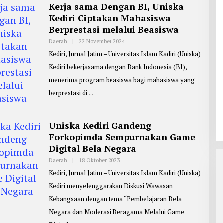
R
Kerja sama Dengan BI, Uniska
:
Kediri Ciptakan Mahasiswa
M
A
Berprestasi melalui Beasiswa
S
J
Daerah
|
22 November 2024
O
O
L
K
Kediri, Jurnal Jatim – Universitas Islam Kadiri (Uniska)
E
O
H
Kediri bekerjasama dengan Bank Indonesia (BI),
R
E
menerima program beasiswa bagi mahasiswa yang
P
O
berprestasi di
R
T
E
R
Uniska Kediri Gandeng
:
M
Forkopimda Sempurnakan Game
A
Digital Bela Negara
S
J
O
Daerah
|
18 Oktober 2023
O
K
L
Kediri, Jurnal Jatim – Universitas Islam Kadiri (Uniska)
O
E
H
Kediri menyelenggarakan Diskusi Wawasan
R
E
Kebangsaan dengan tema “Pembelajaran Bela
P
O
Negara dan Moderasi Beragama Melalui Game
R