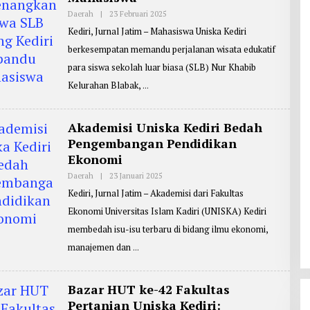
O
K
Daerah
|
23 Februari 2025
O
O
L
Kediri, Jurnal Jatim – Mahasiswa Uniska Kediri
E
H
berkesempatan memandu perjalanan wisata edukatif
R
E
para siswa sekolah luar biasa (SLB) Nur Khabib
P
O
Kelurahan Blabak,
R
T
E
R
Akademisi Uniska Kediri Bedah
:
Pengembangan Pendidikan
M
A
Ekonomi
S
J
Daerah
|
23 Januari 2025
O
O
L
K
Kediri, Jurnal Jatim – Akademisi dari Fakultas
E
O
H
Ekonomi Universitas Islam Kadiri (UNISKA) Kediri
R
E
membedah isu-isu terbaru di bidang ilmu ekonomi,
P
O
manajemen dan
R
T
E
R
Bazar HUT ke-42 Fakultas
:
Pertanian Uniska Kediri:
M