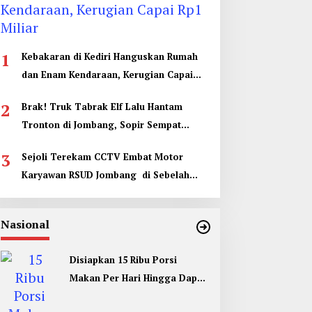
1
Kebakaran di Kediri Hanguskan Rumah
dan Enam Kendaraan, Kerugian Capai
Rp1 Miliar
2
Brak! Truk Tabrak Elf Lalu Hantam
Tronton di Jombang, Sopir Sempat
Terjepit
3
Sejoli Terekam CCTV Embat Motor
Karyawan RSUD Jombang di Sebelah
Kamar Jenazah
Nasional
Disiapkan 15 Ribu Porsi
Makan Per Hari Hingga Dapur
Umum di Muktamar ke 35 NU