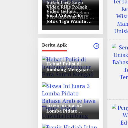
Inilah Lirik Lagu
Pejalan Kaki
Video Rilis Polsek
‘Ibuku’ Karya AKP
Bernasib Tragis,
Video Gelora
Kediri Kota Ungkap
Moch Mukid
Tewas Ditabrak
Viral Video Adu
Penyambutan AHY di
5747 Butil Pil Dobel
Pikap di Nganjuk
Jotos Tiga Wanita Di
Rapimnas Partai
L
Simpang Lima Gumul
Demokrat
Berita Apik
Hebat! Polisi di
Jombang Mengajar
Para Santri Mengaji
Siswa Ini Juara 3
Lomba Pidato
Bahasa Arab se Jawa
Timur-Bali di