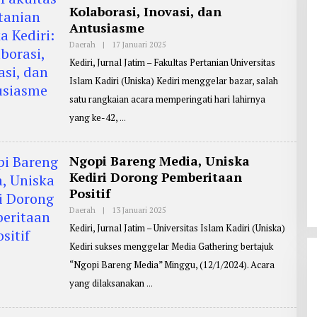
A
Kolaborasi, Inovasi, dan
S
J
Antusiasme
O
K
Daerah
|
17 Januari 2025
O
O
L
Kediri, Jurnal Jatim – Fakultas Pertanian Universitas
E
H
Islam Kadiri (Uniska) Kediri menggelar bazar, salah
R
E
satu rangkaian acara memperingati hari lahirnya
P
O
yang ke-42,
R
T
E
R
Ngopi Bareng Media, Uniska
:
Kediri Dorong Pemberitaan
M
A
Positif
S
J
Daerah
|
13 Januari 2025
O
O
L
K
Kediri, Jurnal Jatim – Universitas Islam Kadiri (Uniska)
E
O
H
Kediri sukses menggelar Media Gathering bertajuk
R
E
“Ngopi Bareng Media” Minggu, (12/1/2024). Acara
P
O
yang dilaksanakan
R
T
E