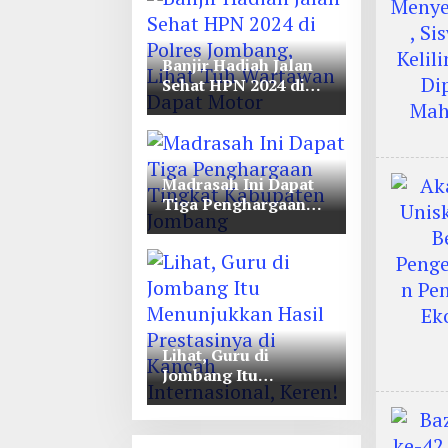
Unwaha Jombang
Banjir Hadiah Jalan
Sehat HPN 2024 di
Polres Jombang,
Lihat Tuh Wartawan
Dapat Motor
Madrasah Ini Dapat
Tiga Penghargaan
Tingkat Kabupaten
Jombang
Lihat, Guru di
Jombang Itu
Menunjukkan Hasil
Prestasinya di
Kancah