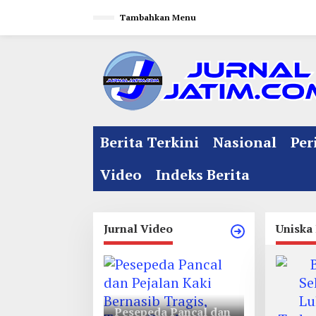
L
Tambahkan Menu
e
w
a
t
i
k
e
Berita Terkini
Nasional
Per
k
o
Video
Indeks Berita
n
t
e
Jurnal Video
Uniska 
n
Pesepeda Pancal dan