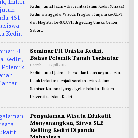
L
Kediri, Jurnal Jatim – Universitas Islam Kadiri (Uniska)
E
H
Kediri menggelar Wisuda Program Sarjana ke-XLVI
R
E
dan Magister ke-XXXVII di gedung Uniska Center,
P
O
Sabtu
R
T
E
R
Seminar FH Uniska Kediri,
:
M
Bahas Polemik Tanah Terlantar
A
S
Daerah
|
17 Juli 2025
O
J
L
O
Kediri, Jurnal Jatim — Persoalan tanah negara bekas
E
K
H
tanah terlantar menjadi sorotan serius dalam
O
R
E
Seminar Nasional yang digelar Fakultas Hukum
P
O
Universitas Islam Kadiri
R
T
E
R
Pengalaman Wisata Edukatif
:
Menyenangkan, Siswa SLB
M
A
Keliling Kediri Dipandu
S
J
Mahasiswa