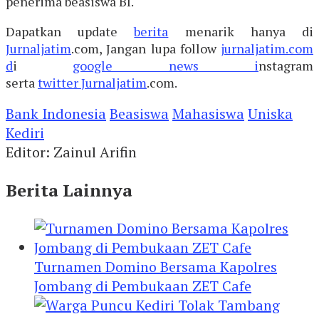
penerima beasiswa BI.
Dapatkan update
berita
menarik hanya di
Jurnaljatim
.com, Jangan lupa follow
jurnaljatim.com
d
i
google news i
nstagram
serta
twitter
Jurnaljatim
.com.
Bank Indonesia
Beasiswa
Mahasiswa
Uniska
Kediri
Editor: Zainul Arifin
Berita Lainnya
Turnamen Domino Bersama Kapolres
Jombang di Pembukaan ZET Cafe