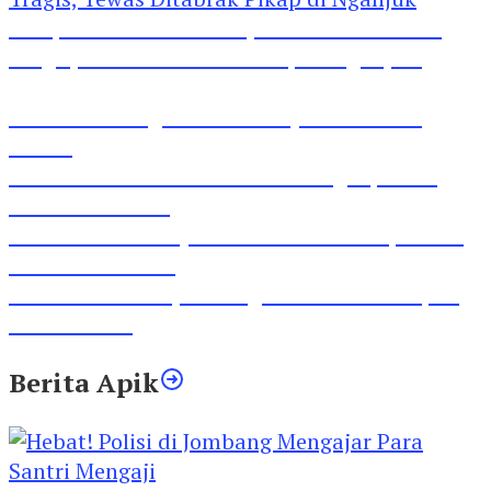
Pesepeda Pancal dan Pejalan Kaki Bernasib
Tragis, Tewas Ditabrak Pikap di Nganjuk
Inilah Lirik Lagu ‘Ibuku’ Karya AKP Moch
Mukid
Video Rilis Polsek Kediri Kota Ungkap 5747
Butil Pil Dobel L
Video Gelora Penyambutan AHY di Rapimnas
Partai Demokrat
Viral Video Adu Jotos Tiga Wanita Di Simpang
Lima Gumul
Berita Apik