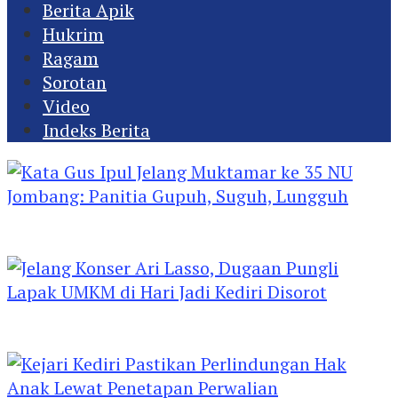
Berita Apik
Hukrim
Ragam
Sorotan
Video
Indeks Berita
Kata Gus Ipul Jelang Muktamar ke 35 NU
Jombang: Panitia Gupuh, Suguh, Lungguh
Jelang Konser Ari Lasso, Dugaan Pungli Lapak
UMKM di Hari Jadi Kediri Disorot