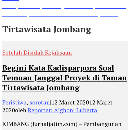
Lihat, Guru di Jombang Itu Menunjukkan Hasil
Prestasinya di Kancah Internasional, Keren!
Tirtawisata Jombang
Setelah Disidak Kejaksaan
Begini Kata Kadisparpora Soal
Temuan Janggal Proyek di Taman
Tirtawisata Jombang
Peristiwa
,
sorotan
|
12 Maret 2020
12 Maret
2020
oleh
Reporter: Alghoni Luberta
JOMBANG (Jurnaljatim.com) – Pembangunan