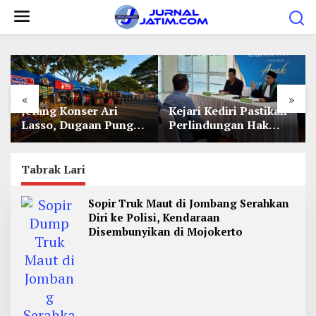
L
e
w
a
t
«
»
i
Jelang Konser Ari
Kejari Kediri Pastikan
k
Lasso, Dugaan Pungli
Perlindungan Hak
e
Lapak UMKM di Hari
Anak Lewat Penetapan
Jadi Kediri Disorot
Perwalian
k
Tabrak Lari
o
n
Sopir Truk Maut di Jombang Serahkan
t
Diri ke Polisi, Kendaraan
e
Disembunyikan di Mojokerto
n