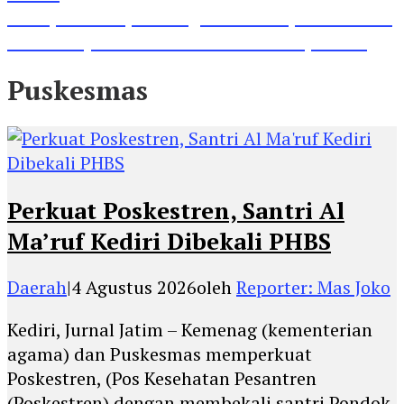
Lihat, Guru di Jombang Itu Menunjukkan Hasil
Prestasinya di Kancah Internasional, Keren!
Puskesmas
Perkuat Poskestren, Santri Al
Ma’ruf Kediri Dibekali PHBS
Daerah
|
4 Agustus 2026
oleh
Reporter: Mas Joko
Kediri, Jurnal Jatim – Kemenag (kementerian
agama) dan Puskesmas memperkuat
Poskestren, (Pos Kesehatan Pesantren
(Poskestren) dengan membekali santri Pondok