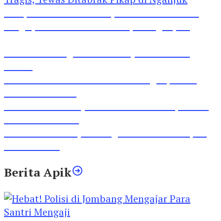
Pesepeda Pancal dan Pejalan Kaki Bernasib
Tragis, Tewas Ditabrak Pikap di Nganjuk
Inilah Lirik Lagu ‘Ibuku’ Karya AKP Moch
Mukid
Video Rilis Polsek Kediri Kota Ungkap 5747
Butil Pil Dobel L
Video Gelora Penyambutan AHY di Rapimnas
Partai Demokrat
Viral Video Adu Jotos Tiga Wanita Di Simpang
Lima Gumul
Berita Apik