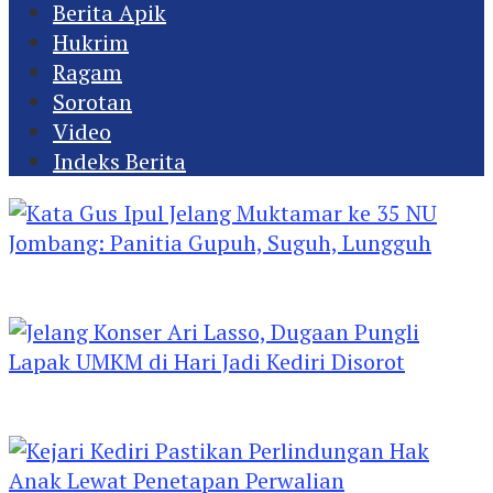
Berita Apik
Hukrim
Ragam
Sorotan
Video
Indeks Berita
Kata Gus Ipul Jelang Muktamar ke 35 NU
Jombang: Panitia Gupuh, Suguh, Lungguh
Jelang Konser Ari Lasso, Dugaan Pungli Lapak
UMKM di Hari Jadi Kediri Disorot