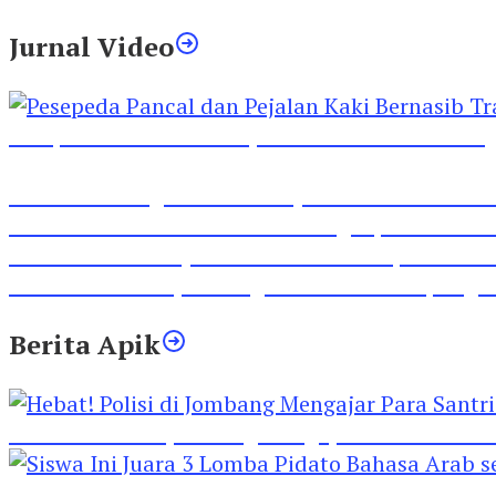
Jurnal Video
Pesepeda Pancal dan Pejalan Kaki Bernasib Tra
Inilah Lirik Lagu ‘Ibuku’ Karya AKP Moch Mukid
Video Rilis Polsek Kediri Kota Ungkap 5747 Butil
Video Gelora Penyambutan AHY di Rapimnas Pa
Viral Video Adu Jotos Tiga Wanita Di Simpang
Berita Apik
Hebat! Polisi di Jombang Mengajar Para Santri 
Siswa Ini Juara 3 Lomba Pidato Bahasa Arab se