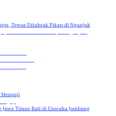
gis, Tewas Ditabrak Pikap di Nganjuk
 Pil Dobel L
rtai Demokrat
 Lima Gumul
Mengaji
 Jawa Timur-Bali di Unwaha Jombang