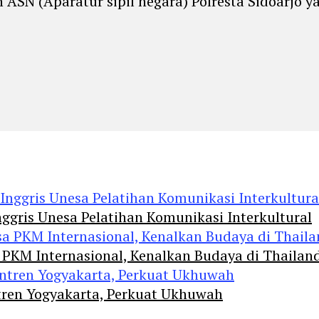
n ASN (Aparatur sipil negara) Polresta Sidoarjo
ggris Unesa Pelatihan Komunikasi Interkultural
 PKM Internasional, Kenalkan Budaya di Thailan
tren Yogyakarta, Perkuat Ukhuwah