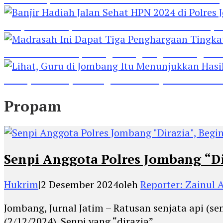
Banjir Hadiah Jalan Sehat HPN 2024 di Polres 
Madrasah Ini Dapat Tiga Penghargaan Tingkat
Lihat, Guru di Jombang Itu Menunjukkan Hasil P
Propam
Senpi Anggota Polres Jombang “Di
Hukrim
|
2 Desember 2024
oleh
Reporter: Zainul A
Jombang, Jurnal Jatim – Ratusan senjata api (s
(2/12/2024). Senpi yang “dirazia”