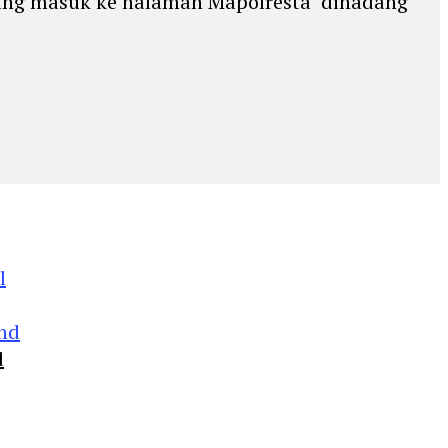
 yang masuk ke halaman Mapolresta ‘dihadang’
d