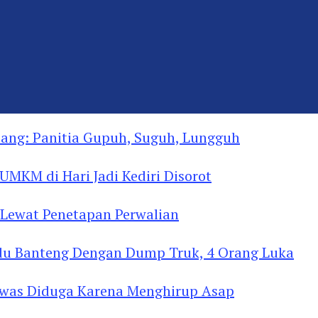
ng: Panitia Gupuh, Suguh, Lungguh
MKM di Hari Jadi Kediri Disorot
Lewat Penetapan Perwalian
u Banteng Dengan Dump Truk, 4 Orang Luka
as Diduga Menghirup Asap