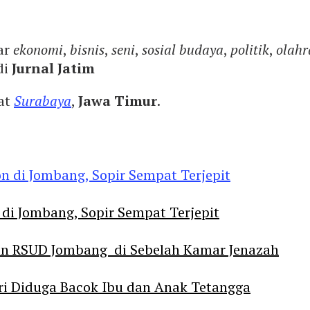
ar
ekonomi
,
bisnis
,
seni
,
sosial budaya
,
politik
,
olahr
di
Jurnal Jatim
yat
Surabaya
,
Jawa Timur
.
 di Jombang, Sopir Sempat Terjepit
an RSUD Jombang di Sebelah Kamar Jenazah
diri Diduga Bacok Ibu dan Anak Tetangga