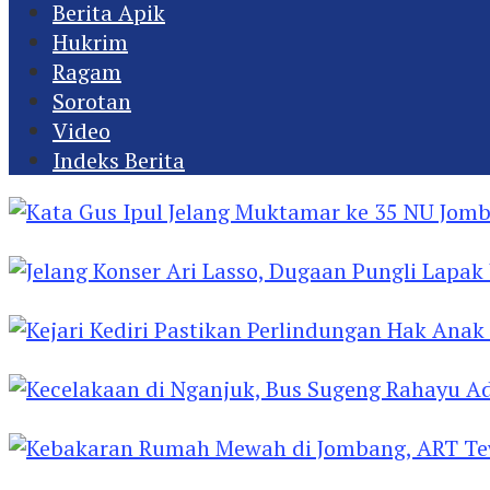
Berita Apik
Hukrim
Ragam
Sorotan
Video
Indeks Berita
Kata Gus Ipul Jelang Muktamar ke 35 NU Jomba
Jelang Konser Ari Lasso, Dugaan Pungli Lapak U
Kejari Kediri Pastikan Perlindungan Hak Anak 
Kecelakaan di Nganjuk, Bus Sugeng Rahayu Ad
Kebakaran Rumah Mewah di Jombang, ART Tew