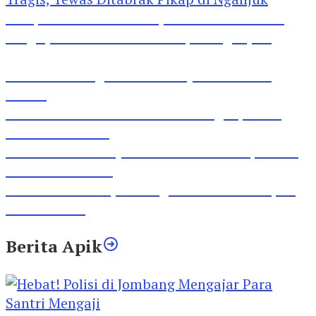
Pesepeda Pancal dan Pejalan Kaki Bernasib
Tragis, Tewas Ditabrak Pikap di Nganjuk
Inilah Lirik Lagu ‘Ibuku’ Karya AKP Moch
Mukid
Video Rilis Polsek Kediri Kota Ungkap 5747
Butil Pil Dobel L
Video Gelora Penyambutan AHY di Rapimnas
Partai Demokrat
Viral Video Adu Jotos Tiga Wanita Di Simpang
Lima Gumul
Berita Apik