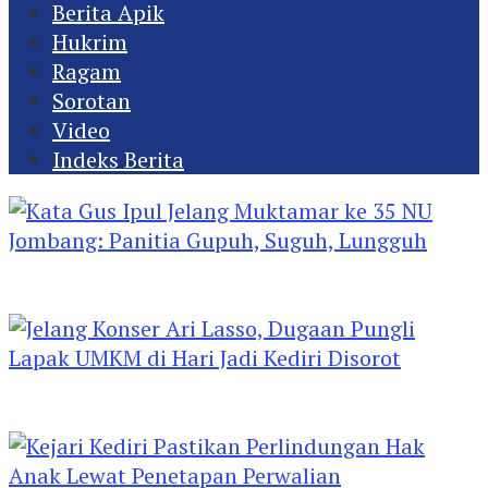
Berita Apik
Hukrim
Ragam
Sorotan
Video
Indeks Berita
Kata Gus Ipul Jelang Muktamar ke 35 NU
Jombang: Panitia Gupuh, Suguh, Lungguh
Jelang Konser Ari Lasso, Dugaan Pungli Lapak
UMKM di Hari Jadi Kediri Disorot