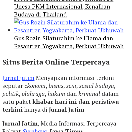
Unesa PKM Internasional, Kenalkan
Budaya di Thailand
Gus Rozin Silaturahim ke Ulama dan
Pesantren Yogyakarta, Perkuat Ukhuwah
Situs Berita Online Terpercaya
Jurnal jatim
Menyajikan informasi terkini
seputar
ekonomi
,
bisnis
,
seni
,
sosial budaya
,
politik
,
olahraga
,
hukum
dan
kriminal
dalam
satu paket
khabar hari ini dan peristiwa
terkini
hanya di
Jurnal Jatim
Jurnal Jatim
, Media Informasi Terpercaya
Rakyat
Surabaya
,
Jawa Timur
.