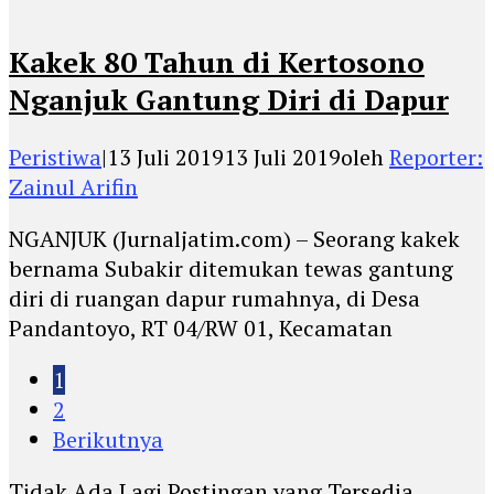
Kakek 80 Tahun di Kertosono
Nganjuk Gantung Diri di Dapur
Peristiwa
|
13 Juli 2019
13 Juli 2019
oleh
Reporter:
Zainul Arifin
NGANJUK (Jurnaljatim.com) – Seorang kakek
bernama Subakir ditemukan tewas gantung
diri di ruangan dapur rumahnya, di Desa
Pandantoyo, RT 04/RW 01, Kecamatan
1
2
Berikutnya
Tidak Ada Lagi Postingan yang Tersedia.