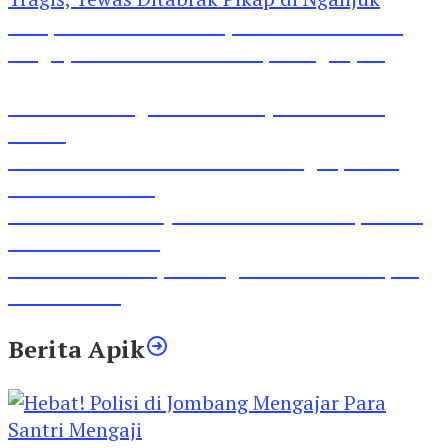
Pesepeda Pancal dan Pejalan Kaki Bernasib
Tragis, Tewas Ditabrak Pikap di Nganjuk
Inilah Lirik Lagu ‘Ibuku’ Karya AKP Moch
Mukid
Video Rilis Polsek Kediri Kota Ungkap 5747
Butil Pil Dobel L
Video Gelora Penyambutan AHY di Rapimnas
Partai Demokrat
Viral Video Adu Jotos Tiga Wanita Di Simpang
Lima Gumul
Berita Apik