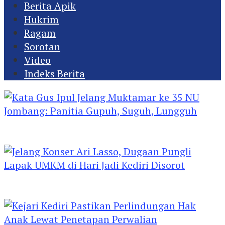
Berita Apik
Hukrim
Ragam
Sorotan
Video
Indeks Berita
Kata Gus Ipul Jelang Muktamar ke 35 NU
Jombang: Panitia Gupuh, Suguh, Lungguh
Jelang Konser Ari Lasso, Dugaan Pungli Lapak
UMKM di Hari Jadi Kediri Disorot