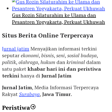
Gus Rozin Silaturahim ke Ulama dan
Pesantren Yogyakarta, Perkuat Ukhuwah
Situs Berita Online Terpercaya
Jurnal jatim
Menyajikan informasi terkini
seputar
ekonomi
,
bisnis
,
seni
,
sosial budaya
,
politik
,
olahraga
,
hukum
dan
kriminal
dalam
satu paket
khabar hari ini dan peristiwa
terkini
hanya di
Jurnal Jatim
Jurnal Jatim
, Media Informasi Terpercaya
Rakyat
Surabaya
,
Jawa Timur
.
Peristiwa