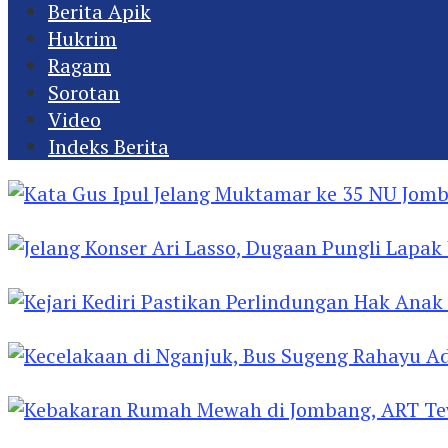
Berita Apik
Hukrim
Ragam
Sorotan
Video
Indeks Berita
Kata Gus Ipul Jelang Muktamar ke 35 NU Jomba
Jelang Konser Ari Lasso, Dugaan Pungli Lapak U
Kejari Kediri Pastikan Perlindungan Hak Anak 
Kecelakaan di Nganjuk, Bus Sugeng Rahayu Ad
Kebakaran Rumah Mewah di Jombang, ART Tew