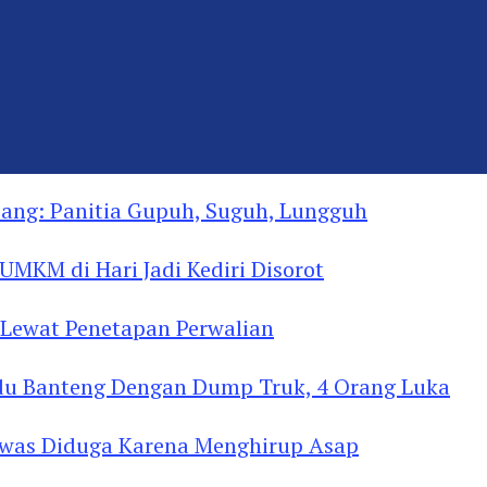
ng: Panitia Gupuh, Suguh, Lungguh
MKM di Hari Jadi Kediri Disorot
Lewat Penetapan Perwalian
u Banteng Dengan Dump Truk, 4 Orang Luka
as Diduga Menghirup Asap