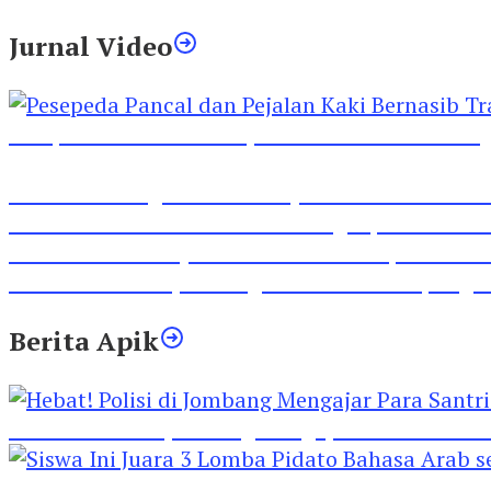
Jurnal Video
Pesepeda Pancal dan Pejalan Kaki Bernasib Tra
Inilah Lirik Lagu ‘Ibuku’ Karya AKP Moch Mukid
Video Rilis Polsek Kediri Kota Ungkap 5747 Butil
Video Gelora Penyambutan AHY di Rapimnas Pa
Viral Video Adu Jotos Tiga Wanita Di Simpang
Berita Apik
Hebat! Polisi di Jombang Mengajar Para Santri 
Siswa Ini Juara 3 Lomba Pidato Bahasa Arab se