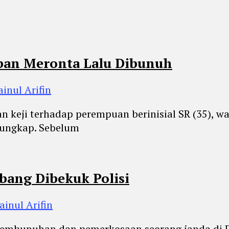
ban Meronta Lalu Dibunuh
ainul Arifin
 keji terhadap perempuan berinisial SR (35), 
ungkap. Sebelum
ang Dibekuk Polisi
ainul Arifin
pembunuhan dan pemerkosaan seorang janda di 