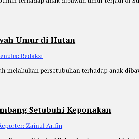
buhan terhadap anak dibawah umur terjadi di S
awah Umur di Hutan
enulis: Redaksi
ah melakukan persetubuhan terhadap anak dibawa
 Jombang Setubuhi Keponakan
Reporter: Zainul Arifin