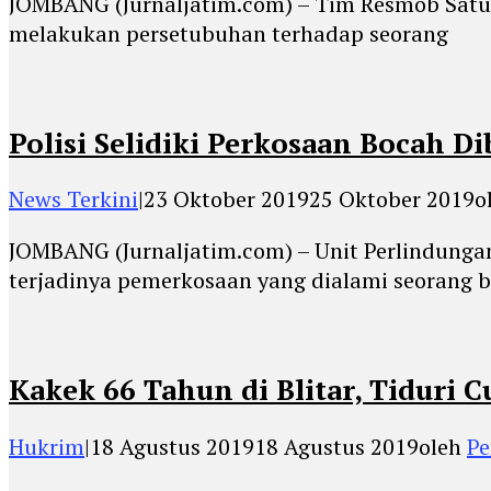
JOMBANG (Jurnaljatim.com) – Tim Resmob Satua
melakukan persetubuhan terhadap seorang
Polisi Selidiki Perkosaan Bocah 
News Terkini
|
23 Oktober 2019
25 Oktober 2019
o
JOMBANG (Jurnaljatim.com) – Unit Perlindunga
terjadinya pemerkosaan yang dialami seorang 
Kakek 66 Tahun di Blitar, Tiduri 
Hukrim
|
18 Agustus 2019
18 Agustus 2019
oleh
Pe