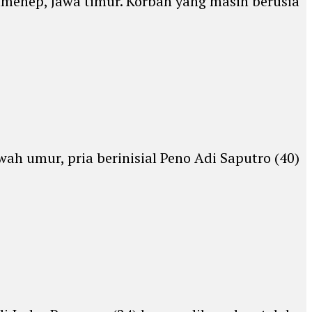
umenep, Jawa timur. Korban yang masih berusia
h umur, pria berinisial Peno Adi Saputro (40)