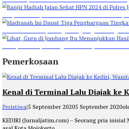
Banjir Hadiah Jalan Sehat HPN 2024 di Polres 
Madrasah Ini Dapat Tiga Penghargaan Tingkat
Lihat, Guru di Jombang Itu Menunjukkan Hasil P
Pemerkosaan
Kenal di Terminal Lalu Diajak ke 
Peristiwa
|
5 September 2020
5 September 2020
ol
KEDIRI (Jurnaljatim.com) – Seorang pria inisi
asal Kota Mojokerto.