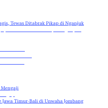
gis, Tewas Ditabrak Pikap di Nganjuk
 Pil Dobel L
rtai Demokrat
 Lima Gumul
Mengaji
 Jawa Timur-Bali di Unwaha Jombang