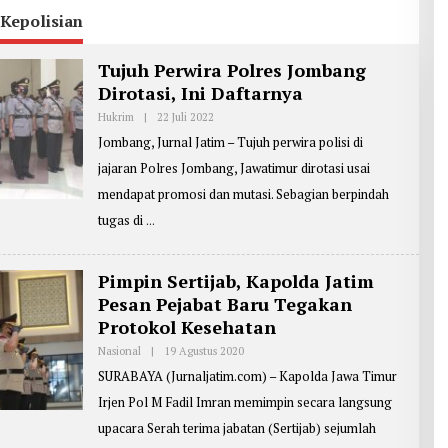
 Kepolisian
Tujuh Perwira Polres Jombang
Dirotasi, Ini Daftarnya
Hukrim
|
22 Juli 2022
O
L
Jombang, Jurnal Jatim – Tujuh perwira polisi di
E
H
jajaran Polres Jombang, Jawatimur dirotasi usai
R
E
mendapat promosi dan mutasi. Sebagian berpindah
P
O
tugas di
R
T
E
R
Pimpin Sertijab, Kapolda Jatim
:
Pesan Pejabat Baru Tegakan
Z
A
Protokol Kesehatan
I
N
Nasional
|
19 Agustus 2020
O
U
L
L
SURABAYA (Jurnaljatim.com) – Kapolda Jawa Timur
E
A
H
R
Irjen Pol M Fadil Imran memimpin secara langsung
R
I
E
F
upacara Serah terima jabatan (Sertijab) sejumlah
P
I