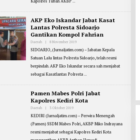
Kapolres Tuban AKBP
R
T
E
R
AKP Eko Iskandar Jabat Kasat
:
Lantas Polresta Sidoarjo
A
B
Gantikan Kompol Fahrian
D
U
Daerah
|
8 November 2019
O
L
L
R
SIDOARJO, (Jurnaljatim.com) – Jabatan Kepala
E
O
H
H
Satuan Lalu lintas Polresta Sidoarjo, telah resmi
R
M
E
A
berpindah. AKP Eko Iskandar secara sah menjabat
P
N
O
sebagai Kasatlantas Polresta
R
T
E
R
Pamen Mabes Polri Jabat
:
Kapolres Kediri Kota
D
E
N
Daerah
|
3 Oktober 2019
O
N
L
KEDIRI (Jurnaljatim.com) – Perwira Menengah
Y
E
Y
H
(Pamen) SSDM Mabes Polri, AKBP Miko Indrayana
A
R
N
E
resmi menjabat sebagai Kapolres Kediri Kota
P
O