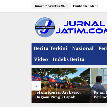
L
Jumat, 7 Agustus 2026
Tambahkan Menu
e
w
a
t
i
k
e
Berita Terkini
Nasional
Per
k
o
Video
Indeks Berita
n
t
e
n
«
l Jelang
Jelang Konser Ari Lasso,
Kejari 
e 35 NU
Dugaan Pungli Lapak
Perlin
nitia Gupuh,
UMKM di Hari Jadi Kediri
Lewat 
gguh
Disorot
Perwal