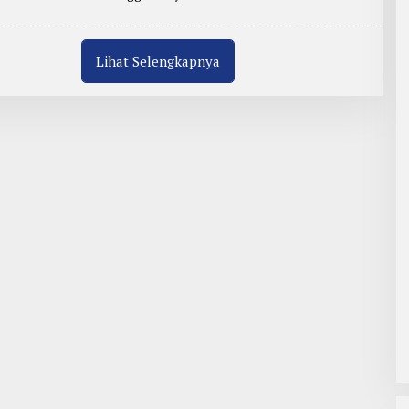
R
T
E
R
:
Lihat Selengkapnya
Z
A
I
N
U
L
A
R
I
F
I
N