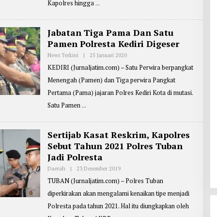
O
Kapolres hingga
N
R
T
E
R
Jabatan Tiga Pama Dan Satu
:
Pamen Polresta Kediri Digeser
T
A
R
News Terkini
|
25 Januari 2020
O
M
L
KEDIRI (Jurnaljatim.com) – Satu Perwira berpangkat
U
E
J
H
Menengah (Pamen) dan Tiga perwira Pangkat
I
R
E
Pertama (Pama) jajaran Polres Kediri Kota di mutasi.
P
O
Satu Pamen
R
T
E
R
Sertijab Kasat Reskrim, Kapolres
:
Sebut Tahun 2021 Polres Tuban
M
A
Jadi Polresta
S
J
Daerah
|
23 Desember 2019
O
O
L
K
TUBAN (Jurnaljatim.com) – Polres Tuban
E
O
H
diperkirakan akan mengalami kenaikan tipe menjadi
R
E
Polresta pada tahun 2021. Hal itu diungkapkan oleh
P
O