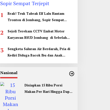
1
Brak! Truk Tabrak Elf Lalu Hantam
Tronton di Jombang, Sopir Sempat
Terjepit
2
Sejoli Terekam CCTV Embat Motor
Karyawan RSUD Jombang di Sebelah
Kamar Jenazah
3
Sengketa Saluran Air Berdarah, Pria di
Kediri Diduga Bacok Ibu dan Anak
Tetangga
Nasional
Disiapkan 15 Ribu Porsi
Makan Per Hari Hingga Dapur
Umum di Muktamar ke 35 NU
Jombang