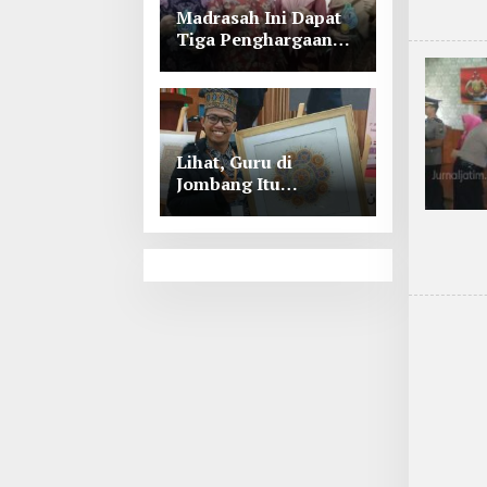
Madrasah Ini Dapat
Tiga Penghargaan
Tingkat Kabupaten
Jombang
Lihat, Guru di
Jombang Itu
Menunjukkan Hasil
Prestasinya di
Kancah
Internasional, Keren!