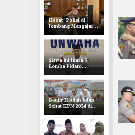
Hebat! Polisi di
Jombang Mengajar
Para Santri Mengaji
Siswa Ini Juara 3
Lomba Pidato
Bahasa Arab se Jawa
Timur-Bali di
Unwaha Jombang
Banjir Hadiah Jalan
Sehat HPN 2024 di
Polres Jombang,
Lihat Tuh Wartawan
Dapat Motor