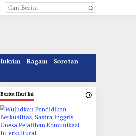
Hukrim
Ragam
Sorotan
Berita Hari Ini
ebakaran Rumah Mewah
Kata Gus Ipul Jelang
i Jombang, ART Tewas
Muktamar ke 35 NU
iduga Menghirup Asap
Jombang: Panitia Gupuh,
Suguh, Lungguh