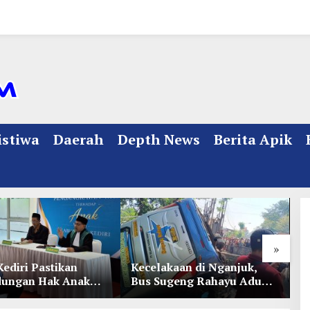
istiwa
Daerah
Depth News
Berita Apik
»
Kediri Pastikan
Kecelakaan di Nganjuk,
K
dungan Hak Anak
Bus Sugeng Rahayu Adu
d
Penetapan
Banteng Dengan Dump
D
ian
Truk, 4 Orang Luka