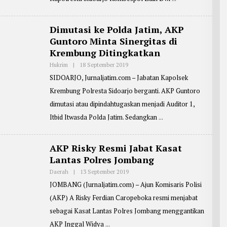
I
R
N
T
E
R
Dimutasi ke Polda Jatim, AKP
:
Guntoro Minta Sinergitas di
D
E
Krembung Ditingkatkan
N
N
Hukrim
|
18 September 2019
O
Y
L
Y
SIDOARJO, Jurnaljatim.com – Jabatan Kapolsek
E
A
H
N
Krembung Polresta Sidoarjo berganti. AKP Guntoro
R
E
dimutasi atau dipindahtugaskan menjadi Auditor 1,
P
O
Itbid Itwasda Polda Jatim. Sedangkan
R
T
E
R
AKP Risky Resmi Jabat Kasat
:
Lantas Polres Jombang
D
E
N
Daerah
|
13 September 2019
O
N
L
JOMBANG (Jurnaljatim.com) – Ajun Komisaris Polisi
Y
E
Y
H
(AKP) A Risky Ferdian Caropeboka resmi menjabat
A
R
N
E
sebagai Kasat Lantas Polres Jombang menggantikan
P
O
AKP Inggal Widya