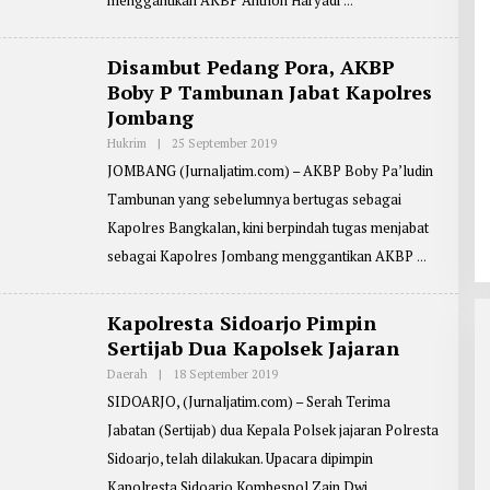
menggantikan AKBP Anthon Haryadi
R
T
E
R
Disambut Pedang Pora, AKBP
:
Boby P Tambunan Jabat Kapolres
M
A
Jombang
S
J
Hukrim
|
25 September 2019
O
O
L
K
JOMBANG (Jurnaljatim.com) – AKBP Boby Pa’ludin
E
O
H
Tambunan yang sebelumnya bertugas sebagai
R
E
Kapolres Bangkalan, kini berpindah tugas menjabat
P
O
sebagai Kapolres Jombang menggantikan AKBP
R
T
E
R
Kapolresta Sidoarjo Pimpin
:
Sertijab Dua Kapolsek Jajaran
Z
A
I
Daerah
|
18 September 2019
O
N
L
SIDOARJO, (Jurnaljatim.com) – Serah Terima
U
E
L
H
Jabatan (Sertijab) dua Kepala Polsek jajaran Polresta
A
R
R
E
Sidoarjo, telah dilakukan. Upacara dipimpin
I
P
F
O
Kapolresta Sidoarjo Kombespol Zain Dwi