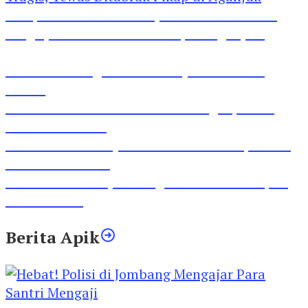
Pesepeda Pancal dan Pejalan Kaki Bernasib
Tragis, Tewas Ditabrak Pikap di Nganjuk
Inilah Lirik Lagu ‘Ibuku’ Karya AKP Moch
Mukid
Video Rilis Polsek Kediri Kota Ungkap 5747
Butil Pil Dobel L
Video Gelora Penyambutan AHY di Rapimnas
Partai Demokrat
Viral Video Adu Jotos Tiga Wanita Di Simpang
Lima Gumul
Berita Apik