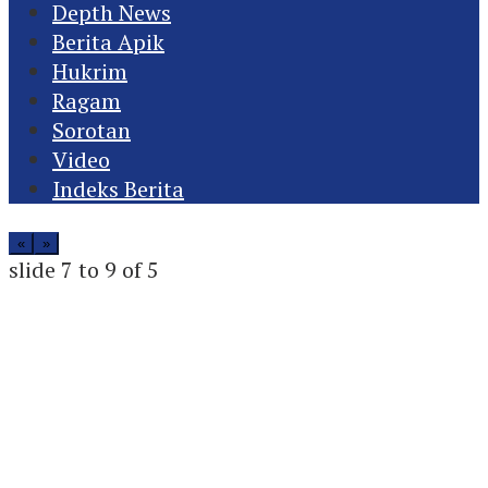
Depth News
Berita Apik
Hukrim
Ragam
Sorotan
Video
Indeks Berita
«
»
slide
7 to 9
of 5