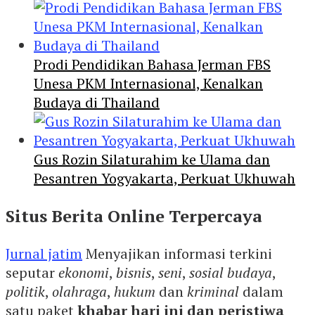
Prodi Pendidikan Bahasa Jerman FBS
Unesa PKM Internasional, Kenalkan
Budaya di Thailand
Gus Rozin Silaturahim ke Ulama dan
Pesantren Yogyakarta, Perkuat Ukhuwah
Situs Berita Online Terpercaya
Jurnal jatim
Menyajikan informasi terkini
seputar
ekonomi
,
bisnis
,
seni
,
sosial budaya
,
politik
,
olahraga
,
hukum
dan
kriminal
dalam
satu paket
khabar hari ini dan peristiwa