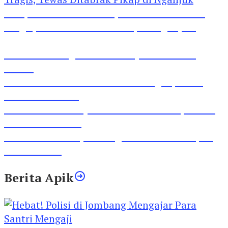
Pesepeda Pancal dan Pejalan Kaki Bernasib
Tragis, Tewas Ditabrak Pikap di Nganjuk
Inilah Lirik Lagu ‘Ibuku’ Karya AKP Moch
Mukid
Video Rilis Polsek Kediri Kota Ungkap 5747
Butil Pil Dobel L
Video Gelora Penyambutan AHY di Rapimnas
Partai Demokrat
Viral Video Adu Jotos Tiga Wanita Di Simpang
Lima Gumul
Berita Apik