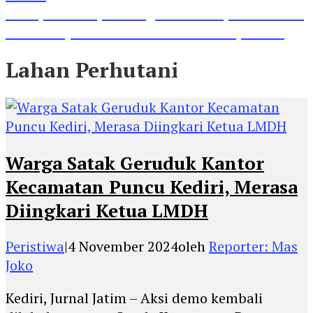
Lihat, Guru di Jombang Itu Menunjukkan Hasil
Prestasinya di Kancah Internasional, Keren!
Lahan Perhutani
Warga Satak Geruduk Kantor
Kecamatan Puncu Kediri, Merasa
Diingkari Ketua LMDH
Peristiwa
|
4 November 2024
oleh
Reporter: Mas
Joko
Kediri, Jurnal Jatim – Aksi demo kembali