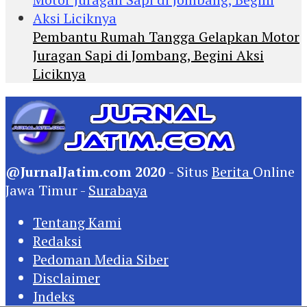
Pembantu Rumah Tangga Gelapkan Motor
Juragan Sapi di Jombang, Begini Aksi
Liciknya
@JurnalJatim.com 2020
- Situs
Berita
Online
Jawa Timur -
Surabaya
Tentang Kami
Redaksi
Pedoman Media Siber
Disclaimer
Indeks