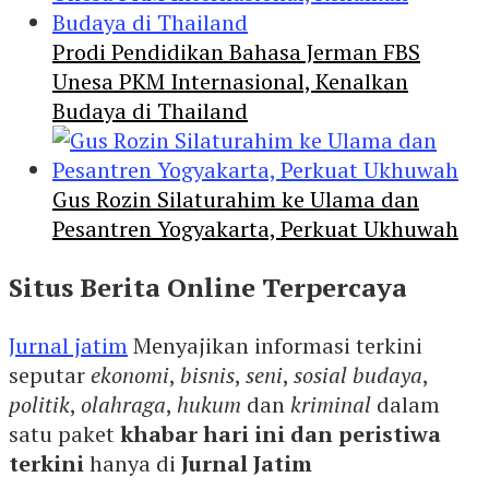
Prodi Pendidikan Bahasa Jerman FBS
Unesa PKM Internasional, Kenalkan
Budaya di Thailand
Gus Rozin Silaturahim ke Ulama dan
Pesantren Yogyakarta, Perkuat Ukhuwah
Situs Berita Online Terpercaya
Jurnal jatim
Menyajikan informasi terkini
seputar
ekonomi
,
bisnis
,
seni
,
sosial budaya
,
politik
,
olahraga
,
hukum
dan
kriminal
dalam
satu paket
khabar hari ini dan peristiwa
terkini
hanya di
Jurnal Jatim