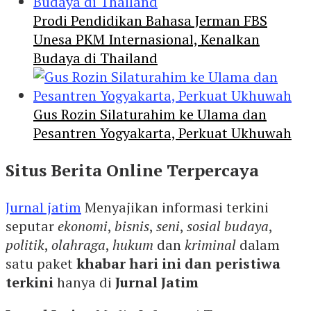
Prodi Pendidikan Bahasa Jerman FBS
Unesa PKM Internasional, Kenalkan
Budaya di Thailand
Gus Rozin Silaturahim ke Ulama dan
Pesantren Yogyakarta, Perkuat Ukhuwah
Situs Berita Online Terpercaya
Jurnal jatim
Menyajikan informasi terkini
seputar
ekonomi
,
bisnis
,
seni
,
sosial budaya
,
politik
,
olahraga
,
hukum
dan
kriminal
dalam
satu paket
khabar hari ini dan peristiwa
terkini
hanya di
Jurnal Jatim