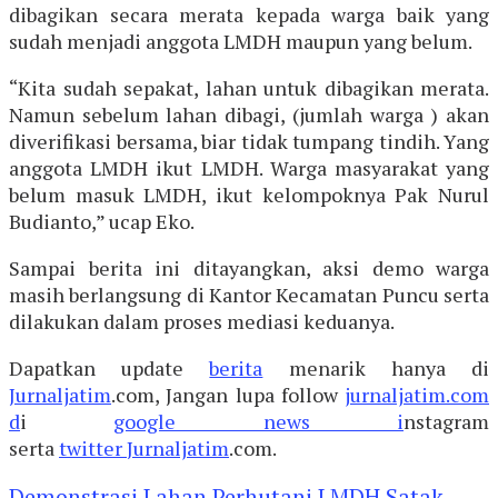
dibagikan secara merata kepada warga baik yang
sudah menjadi anggota LMDH maupun yang belum.
“Kita sudah sepakat, lahan untuk dibagikan merata.
Namun sebelum lahan dibagi, (jumlah warga ) akan
diverifikasi bersama, biar tidak tumpang tindih. Yang
anggota LMDH ikut LMDH. Warga masyarakat yang
belum masuk LMDH, ikut kelompoknya Pak Nurul
Budianto,” ucap Eko.
Sampai berita ini ditayangkan, aksi demo warga
masih berlangsung di Kantor Kecamatan Puncu serta
dilakukan dalam proses mediasi keduanya.
Dapatkan update
berita
menarik hanya di
Jurnaljatim
.com, Jangan lupa follow
jurnaljatim.com
d
i
google news i
nstagram
serta
twitter
Jurnaljatim
.com.
Demonstrasi
Lahan Perhutani
LMDH Satak