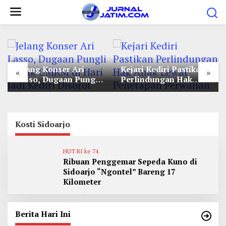
L
e
w
a
t
Jelang Konser Ari
Kejari Kediri Pastikan
i
«
»
Lasso, Dugaan Pungli
Perlindungan Hak
k
Lapak UMKM di Hari
Anak Lewat Penetapan
e
Jadi Kediri Disorot
Perwalian
k
o
Kosti Sidoarjo
n
t
HUT RI ke 74
Ribuan Penggemar Sepeda Kuno di
e
Sidoarjo “Ngontel” Bareng 17
n
Kilometer
Berita Hari Ini