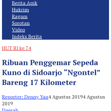
Berita Apik
Hukrim
Ragam
Sorotan
Video
Indeks Berita
HUT RI ke 74
Ribuan Penggemar Sepeda
Kuno di Sidoarjo “Ngontel”
Bareng 17 Kilometer
Reporter: Denny Yan
4 Agustus 2019
4 Agustus
2019
Daerah