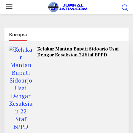
L
e
w
a
t
Korupsi
i
Kelakar Mantan Bupati Sidoarjo Usai
k
Dengar Kesaksian 22 Staf BPPD
e
k
o
n
t
e
n