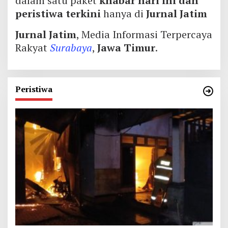
dalam satu paket
khabar hari ini dan
peristiwa terkini
hanya di
Jurnal Jatim
Jurnal Jatim
, Media Informasi Terpercaya
Rakyat
Surabaya
,
Jawa Timur
.
Peristiwa