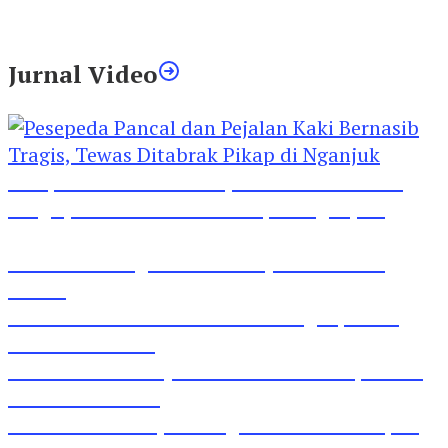
Tewas Diduga Menghirup Asap
Jurnal Video
Pesepeda Pancal dan Pejalan Kaki Bernasib
Tragis, Tewas Ditabrak Pikap di Nganjuk
Inilah Lirik Lagu ‘Ibuku’ Karya AKP Moch
Mukid
Video Rilis Polsek Kediri Kota Ungkap 5747
Butil Pil Dobel L
Video Gelora Penyambutan AHY di Rapimnas
Partai Demokrat
Viral Video Adu Jotos Tiga Wanita Di Simpang