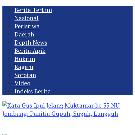
Berita Terkini
Nasional
Peristiwa
Daerah
Depth News
Berita Apik
Hukrim
Ragam
Sorotan
Video
Indeks Berita
Kata Gus Ipul Jelang Muktamar ke 35 NU
Jombang: Panitia Gupuh, Suguh, Lungguh