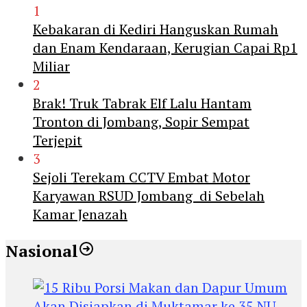
1
Kebakaran di Kediri Hanguskan Rumah
dan Enam Kendaraan, Kerugian Capai Rp1
Miliar
2
Brak! Truk Tabrak Elf Lalu Hantam
Tronton di Jombang, Sopir Sempat
Terjepit
3
Sejoli Terekam CCTV Embat Motor
Karyawan RSUD Jombang di Sebelah
Kamar Jenazah
Nasional