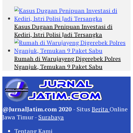
Kasus Dugaan Penipuan Investasi di
Kediri, Istri Polisi Jadi Tersangka
Rumah di Warujayeng Digerebek Polres
Nganjuk, Temukan 9 Paket Sabu
@JurnalJatim.com 2020
- Situs
Berita
Online
Jawa Timur -
Surabaya
Tentang Kami