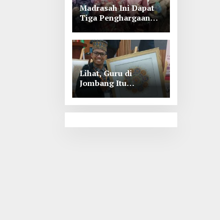
Madrasah Ini Dapat
Tiga Penghargaan
Tingkat Kabupaten
Jombang
Lihat, Guru di
Jombang Itu
Menunjukkan Hasil
Prestasinya di
Kancah
Internasional, Keren!