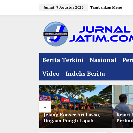
L
Jumat, 7 Agustus 2026
Tambahkan Menu
e
w
a
t
i
k
e
Berita Terkini
Nasional
Per
k
o
Video
Indeks Berita
n
t
e
n
«
l Jelang
Jelang Konser Ari Lasso,
Kejari 
e 35 NU
Dugaan Pungli Lapak
Perlin
nitia Gupuh,
UMKM di Hari Jadi Kediri
Lewat 
gguh
Disorot
Perwal