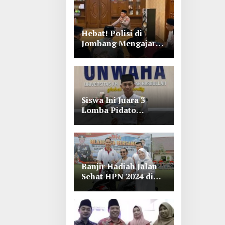
Hebat! Polisi di
Jombang Mengajar
Para Santri Mengaji
Siswa Ini Juara 3
Lomba Pidato
Bahasa Arab se Jawa
Timur-Bali di
Unwaha Jombang
Banjir Hadiah Jalan
Sehat HPN 2024 di
Polres Jombang,
Lihat Tuh Wartawan
Dapat Motor