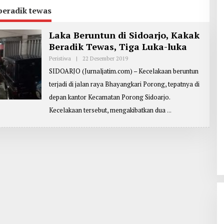
beradik tewas
Laka Beruntun di Sidoarjo, Kakak
Beradik Tewas, Tiga Luka-luka
Peristiwa
|
22 Desember 2019
O
L
SIDOARJO (Jurnaljatim.com) – Kecelakaan beruntun
E
H
terjadi di jalan raya Bhayangkari Porong, tepatnya di
R
E
depan kantor Kecamatan Porong Sidoarjo.
P
O
Kecelakaan tersebut, mengakibatkan dua
R
T
E
R
:
D
E
N
N
Y
Y
A
N