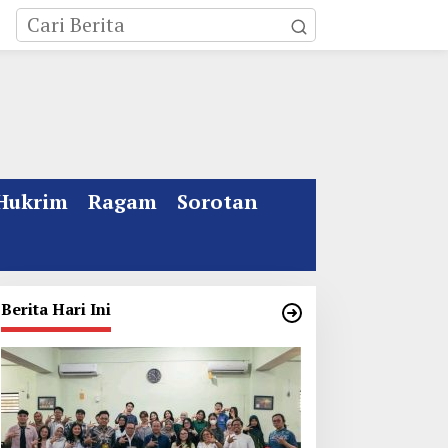
Hukrim
Ragam
Sorotan
Berita Hari Ini
ebakaran Rumah Mewah
Kata Gus Ipul Jelang
i Jombang, ART Tewas
Muktamar ke 35 NU
iduga Menghirup Asap
Jombang: Panitia Gupuh,
Suguh, Lungguh