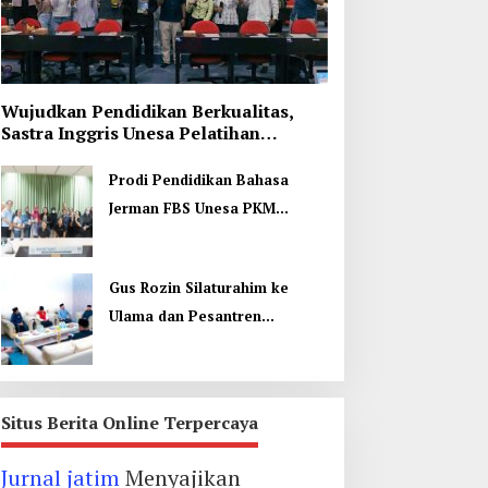
Wujudkan Pendidikan Berkualitas,
Sastra Inggris Unesa Pelatihan
Komunikasi Interkultural
Prodi Pendidikan Bahasa
Jerman FBS Unesa PKM
Internasional, Kenalkan
Budaya di Thailand
Gus Rozin Silaturahim ke
Ulama dan Pesantren
Yogyakarta, Perkuat Ukhuwah
Situs Berita Online Terpercaya
Jurnal jatim
Menyajikan