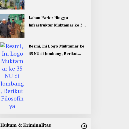
Umum di Muktamar ke 35 NU
Jombang
Lahan Parkir Hingga
Infrastruktur Muktamar ke 35
NU di Jombang Hampir
Rampung
Resmi, Ini Logo Muktamar ke
35 NU di Jombang, Berikut
Filosofinya
Hukum & Kriminalitas