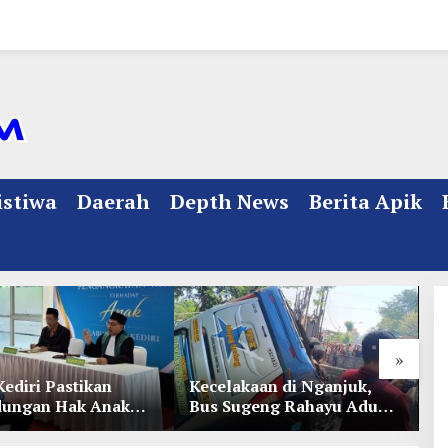
istiwa
Daerah
Depth News
Berita Apik
»
Kediri Pastikan
Kecelakaan di Nganjuk,
K
dungan Hak Anak
Bus Sugeng Rahayu Adu
d
Penetapan
Banteng Dengan Dump
D
ian
Truk, 4 Orang Luka