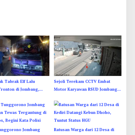
uk Tabrak Elf Lalu
Sejoli Terekam CCTV Embat
ronton di Jombang,
Motor Karyawan RSUD Jombang
mpat Terjepit
di Sebelah Kamar Jenazah
unggorono Jombang
Ratusan Warga dari 12 Desa di