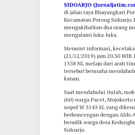
SIDOARJO (Jurnaljatim.c
di jalan raya Bhayangkari Po
Kecamatan Porong Sidoarjo. 
mengakibatkan dua orang me
mengalami luka-luka.
Menurut informasi, kecelaka
(21/12/2019) jam 20.30 WIB. 
1358 NL melaju dari arah timu
tersebut berusaha mendahulu
kanan.
Saat mendahului itulah, mob
(60) warga Pacet, Mojokert
nopol W 3143 SL yang dikend
berboncengan dengan Aldo A
beradik warga desa Kedungb
Sidoarjo.