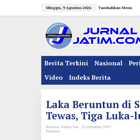
L
Minggu, 9 Agustus 2026
Tambahkan Menu
e
w
a
t
i
k
e
Berita Terkini
Nasional
Per
k
o
Video
Indeks Berita
n
t
e
Laka Beruntun di S
n
Tewas, Tiga Luka-
Reporter: Denny Yan
22 Desember 2019
Peristiwa