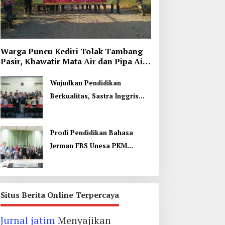
Warga Puncu Kediri Tolak Tambang
Pasir, Khawatir Mata Air dan Pipa Air
Bersih Terancam
Wujudkan Pendidikan
Berkualitas, Sastra Inggris
Unesa Pelatihan Komunikasi
Interkultural
Prodi Pendidikan Bahasa
Jerman FBS Unesa PKM
Internasional, Kenalkan
Budaya di Thailand
Situs Berita Online Terpercaya
Jurnal jatim
Menyajikan