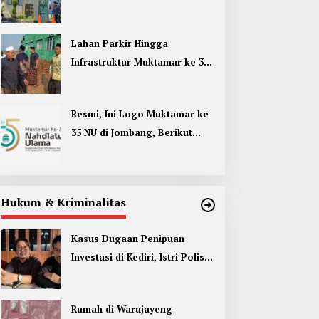
Umum di Muktamar ke 35 NU
Jombang
Lahan Parkir Hingga
Infrastruktur Muktamar ke 35
NU di Jombang Hampir
Rampung
Resmi, Ini Logo Muktamar ke
35 NU di Jombang, Berikut
Filosofinya
Hukum & Kriminalitas
Kasus Dugaan Penipuan
Investasi di Kediri, Istri Polisi
Jadi Tersangka
Rumah di Warujayeng