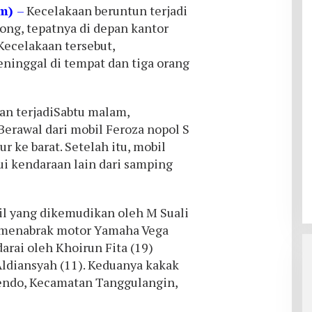
om)
–
Kecelakaan beruntun terjadi
rong, tepatnya di depan kantor
Kecelakaan tersebut,
ninggal di tempat dan tiga orang
an terjadiSabtu malam,
Berawal dari mobil Feroza nopol S
r ke barat. Setelah itu, mobil
i kendaraan lain dari samping
il yang dikemudikan oleh M Suali
o menabrak motor Yamaha Vega
arai oleh Khoirun Fita (19)
ldiansyah (11). Keduanya kakak
endo, Kecamatan Tanggulangin,