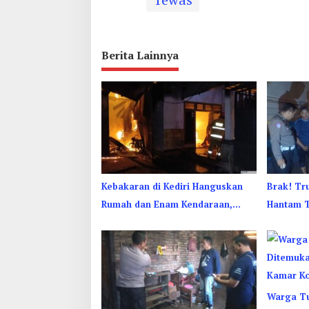
Berita Lainnya
Kebakaran di Kediri Hanguskan
Brak! Tr
Rumah dan Enam Kendaraan,
Hantam T
Kerugian Capai Rp1 Miliar
Sopir Se
Warga T