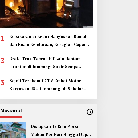
1
Kebakaran di Kediri Hanguskan Rumah
dan Enam Kendaraan, Kerugian Capai
Rp1 Miliar
2
Brak! Truk Tabrak Elf Lalu Hantam
Tronton di Jombang, Sopir Sempat
Terjepit
3
Sejoli Terekam CCTV Embat Motor
Karyawan RSUD Jombang di Sebelah
Kamar Jenazah
Nasional
Disiapkan 15 Ribu Porsi
Makan Per Hari Hingga Dapur