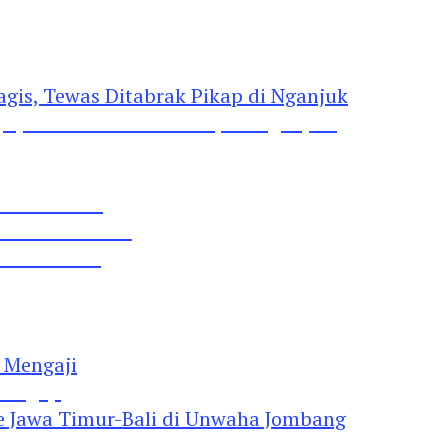
gis, Tewas Ditabrak Pikap di Nganjuk
 Pil Dobel L
rtai Demokrat
 Lima Gumul
Mengaji
 Jawa Timur-Bali di Unwaha Jombang