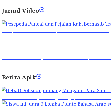
Jurnal Video
Pesepeda Pancal dan Pejalan Kaki Bernasib Tra
Inilah Lirik Lagu ‘Ibuku’ Karya AKP Moch Mukid
Video Rilis Polsek Kediri Kota Ungkap 5747 Butil
Video Gelora Penyambutan AHY di Rapimnas Pa
Viral Video Adu Jotos Tiga Wanita Di Simpang
Berita Apik
Hebat! Polisi di Jombang Mengajar Para Santri 
Siswa Ini Juara 3 Lomba Pidato Bahasa Arab se