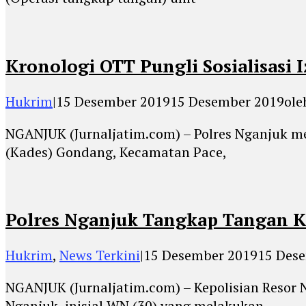
Kronologi OTT Pungli Sosialisasi
Hukrim
|
15 Desember 2019
15 Desember 2019
ol
NGANJUK (Jurnaljatim.com) – Polres Nganjuk me
(Kades) Gondang, Kecamatan Pace,
Polres Nganjuk Tangkap Tangan Ka
Hukrim
,
News Terkini
|
15 Desember 2019
15 Des
NGANJUK (Jurnaljatim.com) – Kepolisian Resor
Nganjuk, inisial WN (30) yang melakukan