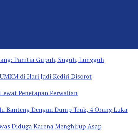
ng: Panitia Gupuh, Suguh, Lungguh
MKM di Hari Jadi Kediri Disorot
Lewat Penetapan Perwalian
u Banteng Dengan Dump Truk, 4 Orang Luka
as Diduga Menghirup Asap