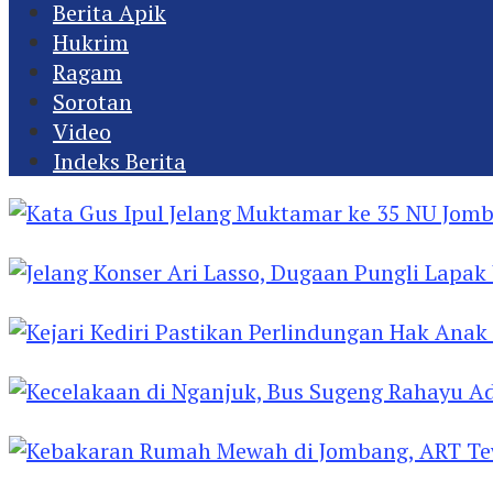
Berita Apik
Hukrim
Ragam
Sorotan
Video
Indeks Berita
Kata Gus Ipul Jelang Muktamar ke 35 NU Jomba
Jelang Konser Ari Lasso, Dugaan Pungli Lapak U
Kejari Kediri Pastikan Perlindungan Hak Anak 
Kecelakaan di Nganjuk, Bus Sugeng Rahayu Ad
Kebakaran Rumah Mewah di Jombang, ART Tew