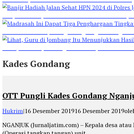
Banjir Hadiah Jalan Sehat HPN 2024 di Polres 
Madrasah Ini Dapat Tiga Penghargaan Tingkat
Lihat, Guru di Jombang Itu Menunjukkan Hasil P
Kades Gondang
OTT Pungli Kades Gondang Nganjuk
Hukrim
|
16 Desember 2019
16 Desember 2019
ol
NGANJUK (Jurnaljatim.com) – Kepala desa atau
(Operasi tangkap tangan) unit