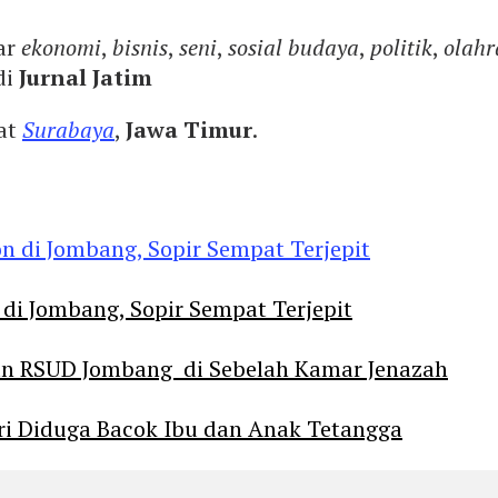
ar
ekonomi
,
bisnis
,
seni
,
sosial budaya
,
politik
,
olahr
di
Jurnal Jatim
yat
Surabaya
,
Jawa Timur
.
 di Jombang, Sopir Sempat Terjepit
an RSUD Jombang di Sebelah Kamar Jenazah
diri Diduga Bacok Ibu dan Anak Tetangga