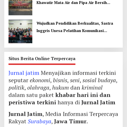
Khawatir Mata Air dan Pipa Air Bersih
Terancam
Wujudkan Pendidikan Berkualitas, Sastra
Inggris Unesa Pelatihan Komunikasi
Interkultural
Situs Berita Online Terpercaya
Jurnal jatim
Menyajikan informasi terkini
seputar
ekonomi
,
bisnis
,
seni
,
sosial budaya
,
politik
,
olahraga
,
hukum
dan
kriminal
dalam satu paket
khabar hari ini dan
peristiwa terkini
hanya di
Jurnal Jatim
Jurnal Jatim
, Media Informasi Terpercaya
Rakyat
Surabaya
,
Jawa Timur
.