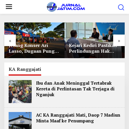
L
e
w
a
t
«
»
i
Jelang Konser Ari
Kejari Kediri Pastikan
k
Lasso, Dugaan Pungli
Perlindungan Hak
e
Lapak UMKM di Hari
Anak Lewat Penetapan
Jadi Kediri Disorot
Perwalian
k
KA Ranggajati
o
n
Ibu dan Anak Meninggal Tertabrak
t
Kereta di Perlintasan Tak Terjaga di
e
Nganjuk
n
AC KA Ranggajati Mati, Daop 7 Madiun
Minta Maaf ke Penumpang