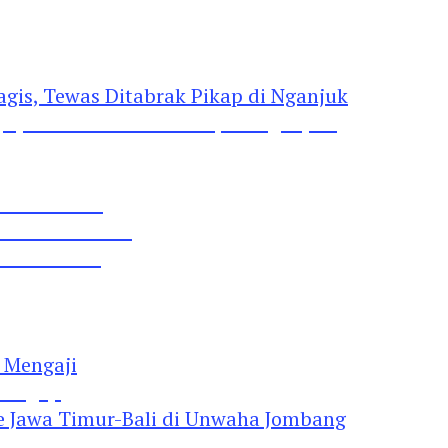
gis, Tewas Ditabrak Pikap di Nganjuk
 Pil Dobel L
rtai Demokrat
 Lima Gumul
Mengaji
 Jawa Timur-Bali di Unwaha Jombang