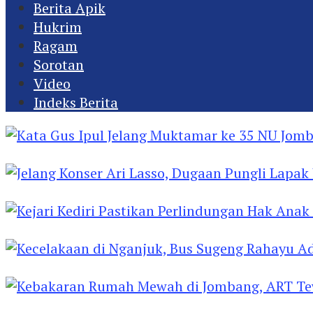
Berita Apik
Hukrim
Ragam
Sorotan
Video
Indeks Berita
Kata Gus Ipul Jelang Muktamar ke 35 NU Jomba
Jelang Konser Ari Lasso, Dugaan Pungli Lapak U
Kejari Kediri Pastikan Perlindungan Hak Anak 
Kecelakaan di Nganjuk, Bus Sugeng Rahayu Ad
Kebakaran Rumah Mewah di Jombang, ART Tew