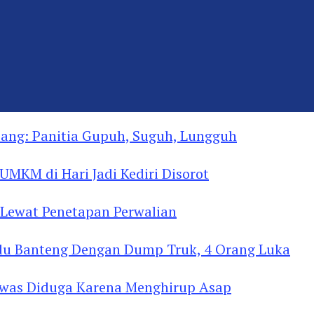
ng: Panitia Gupuh, Suguh, Lungguh
MKM di Hari Jadi Kediri Disorot
Lewat Penetapan Perwalian
u Banteng Dengan Dump Truk, 4 Orang Luka
as Diduga Menghirup Asap