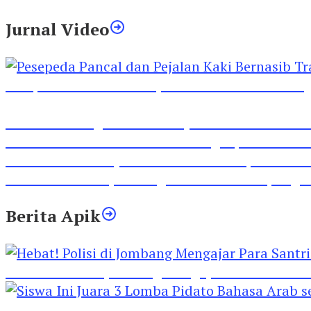
Jurnal Video
Pesepeda Pancal dan Pejalan Kaki Bernasib Tra
Inilah Lirik Lagu ‘Ibuku’ Karya AKP Moch Mukid
Video Rilis Polsek Kediri Kota Ungkap 5747 Butil
Video Gelora Penyambutan AHY di Rapimnas Pa
Viral Video Adu Jotos Tiga Wanita Di Simpang
Berita Apik
Hebat! Polisi di Jombang Mengajar Para Santri 
Siswa Ini Juara 3 Lomba Pidato Bahasa Arab se