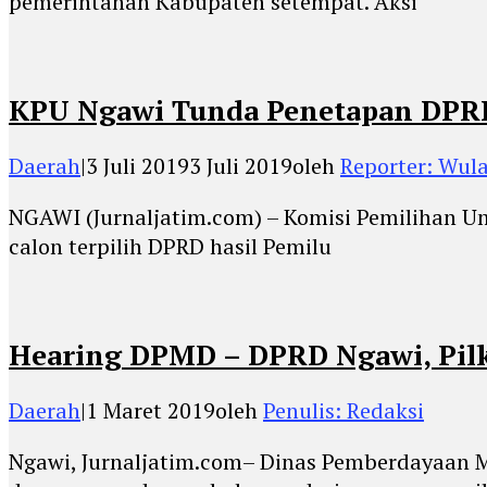
pemerintahan Kabupaten setempat. Aksi
KPU Ngawi Tunda Penetapan DPRD
Daerah
|
3 Juli 2019
3 Juli 2019
oleh
Reporter: Wula
NGAWI (Jurnaljatim.com) – Komisi Pemilihan U
calon terpilih DPRD hasil Pemilu
Hearing DPMD – DPRD Ngawi, Pilk
Daerah
|
1 Maret 2019
oleh
Penulis: Redaksi
Ngawi, Jurnaljatim.com– Dinas Pemberdayaan 