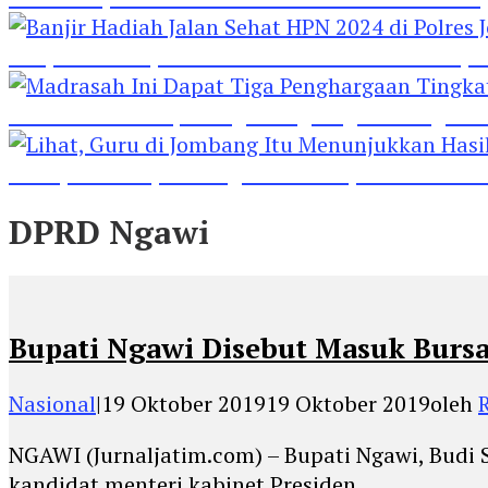
Banjir Hadiah Jalan Sehat HPN 2024 di Polres 
Madrasah Ini Dapat Tiga Penghargaan Tingkat
Lihat, Guru di Jombang Itu Menunjukkan Hasil P
DPRD Ngawi
Bupati Ngawi Disebut Masuk Burs
Nasional
|
19 Oktober 2019
19 Oktober 2019
oleh
NGAWI (Jurnaljatim.com) – Bupati Ngawi, Budi 
kandidat menteri kabinet Presiden