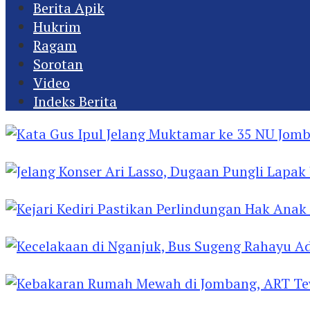
Berita Apik
Hukrim
Ragam
Sorotan
Video
Indeks Berita
Kata Gus Ipul Jelang Muktamar ke 35 NU Jomba
Jelang Konser Ari Lasso, Dugaan Pungli Lapak U
Kejari Kediri Pastikan Perlindungan Hak Anak 
Kecelakaan di Nganjuk, Bus Sugeng Rahayu Ad
Kebakaran Rumah Mewah di Jombang, ART Tew