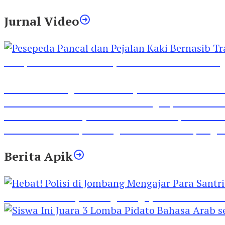
Jurnal Video
Pesepeda Pancal dan Pejalan Kaki Bernasib Tra
Inilah Lirik Lagu ‘Ibuku’ Karya AKP Moch Mukid
Video Rilis Polsek Kediri Kota Ungkap 5747 Butil
Video Gelora Penyambutan AHY di Rapimnas Pa
Viral Video Adu Jotos Tiga Wanita Di Simpang
Berita Apik
Hebat! Polisi di Jombang Mengajar Para Santri 
Siswa Ini Juara 3 Lomba Pidato Bahasa Arab se