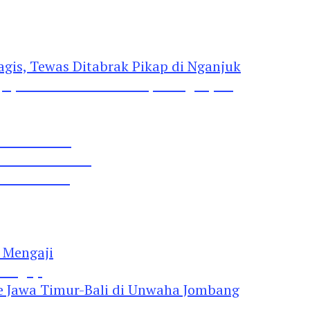
gis, Tewas Ditabrak Pikap di Nganjuk
 Pil Dobel L
rtai Demokrat
 Lima Gumul
Mengaji
 Jawa Timur-Bali di Unwaha Jombang