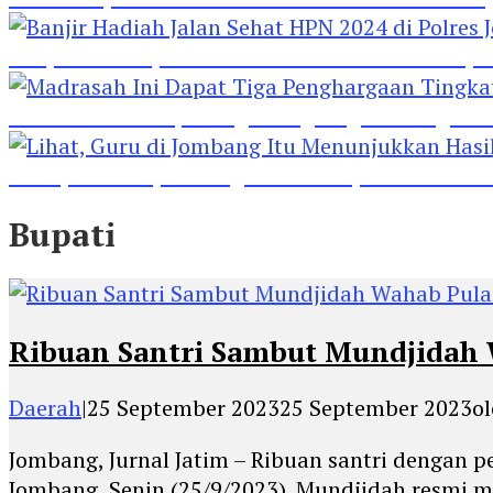
Banjir Hadiah Jalan Sehat HPN 2024 di Polres 
Madrasah Ini Dapat Tiga Penghargaan Tingkat
Lihat, Guru di Jombang Itu Menunjukkan Hasil P
Bupati
Ribuan Santri Sambut Mundjidah
Daerah
|
25 September 2023
25 September 2023
o
Jombang, Jurnal Jatim – Ribuan santri denga
Jombang, Senin (25/9/2023). Mundjidah resmi 