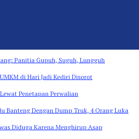
ng: Panitia Gupuh, Suguh, Lungguh
MKM di Hari Jadi Kediri Disorot
Lewat Penetapan Perwalian
u Banteng Dengan Dump Truk, 4 Orang Luka
as Diduga Menghirup Asap