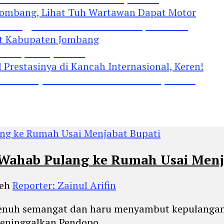
Jombang, Lihat Tuh Wartawan Dapat Motor
 Kabupaten Jombang
restasinya di Kancah Internasional, Keren!
 Wahab Pulang ke Rumah Usai Menj
leh
Reporter: Zainul Arifin
n penuh semangat dan haru menyambut kepulanga
meninggalkan Pendopo