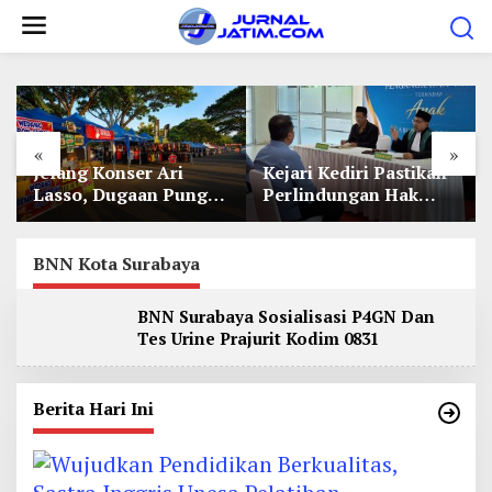
L
e
w
a
t
«
»
i
Jelang Konser Ari
Kejari Kediri Pastikan
k
Lasso, Dugaan Pungli
Perlindungan Hak
e
Lapak UMKM di Hari
Anak Lewat Penetapan
Jadi Kediri Disorot
Perwalian
k
BNN Kota Surabaya
o
n
BNN Surabaya Sosialisasi P4GN Dan
t
Tes Urine Prajurit Kodim 0831
e
n
Berita Hari Ini