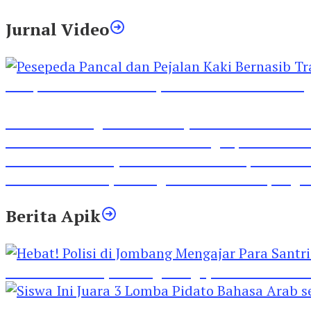
Jurnal Video
Pesepeda Pancal dan Pejalan Kaki Bernasib Tra
Inilah Lirik Lagu ‘Ibuku’ Karya AKP Moch Mukid
Video Rilis Polsek Kediri Kota Ungkap 5747 Butil
Video Gelora Penyambutan AHY di Rapimnas Pa
Viral Video Adu Jotos Tiga Wanita Di Simpang
Berita Apik
Hebat! Polisi di Jombang Mengajar Para Santri 
Siswa Ini Juara 3 Lomba Pidato Bahasa Arab se