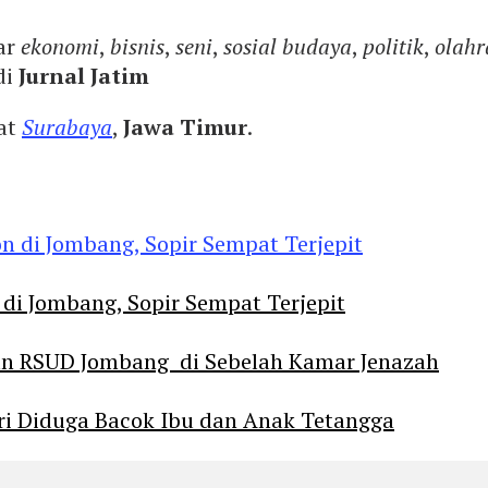
ar
ekonomi
,
bisnis
,
seni
,
sosial budaya
,
politik
,
olahr
di
Jurnal Jatim
yat
Surabaya
,
Jawa Timur
.
 di Jombang, Sopir Sempat Terjepit
an RSUD Jombang di Sebelah Kamar Jenazah
diri Diduga Bacok Ibu dan Anak Tetangga