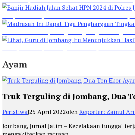
Banjir Hadiah Jalan Sehat HPN 2024 di Polres 
Madrasah Ini Dapat Tiga Penghargaan Tingkat
Lihat, Guru di Jombang Itu Menunjukkan Hasil P
Ayam
Truk Terguling di Jombang, Dua 
Peristiwa
|
25 April 2022
oleh
Reporter: Zainul Ari
Jombang, Jurnal Jatim – Kecelakaan tunggal terj
mengakibatkan ratusan