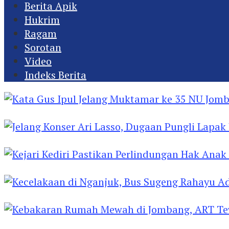
Berita Apik
Hukrim
Ragam
Sorotan
Video
Indeks Berita
Kata Gus Ipul Jelang Muktamar ke 35 NU Jomba
Jelang Konser Ari Lasso, Dugaan Pungli Lapak U
Kejari Kediri Pastikan Perlindungan Hak Anak 
Kecelakaan di Nganjuk, Bus Sugeng Rahayu Ad
Kebakaran Rumah Mewah di Jombang, ART Tew