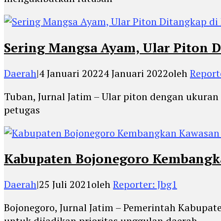
Sering Mangsa Ayam, Ular Piton
Daerah
|
4 Januari 2022
4 Januari 2022
oleh
Report
Tuban, Jurnal Jatim – Ular piton dengan ukura
petugas
Kabupaten Bojonegoro Kembangka
Daerah
|
25 Juli 2021
oleh
Reporter: Jbg1
Bojonegoro, Jurnal Jatim – Pemerintah Kabupa
untuk dijadikan prioritas unggulan daerah