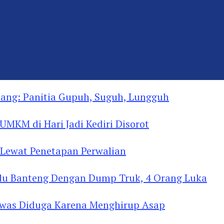
ng: Panitia Gupuh, Suguh, Lungguh
MKM di Hari Jadi Kediri Disorot
Lewat Penetapan Perwalian
u Banteng Dengan Dump Truk, 4 Orang Luka
as Diduga Menghirup Asap