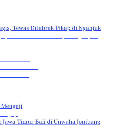
gis, Tewas Ditabrak Pikap di Nganjuk
 Pil Dobel L
rtai Demokrat
 Lima Gumul
Mengaji
 Jawa Timur-Bali di Unwaha Jombang