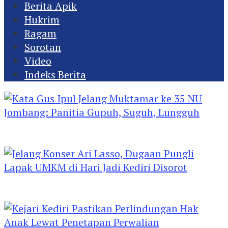
Berita Apik
Hukrim
Ragam
Sorotan
Video
Indeks Berita
Kata Gus Ipul Jelang Muktamar ke 35 NU
Jombang: Panitia Gupuh, Suguh, Lungguh
Jelang Konser Ari Lasso, Dugaan Pungli Lapak
UMKM di Hari Jadi Kediri Disorot