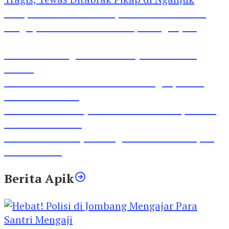
Pesepeda Pancal dan Pejalan Kaki Bernasib
Tragis, Tewas Ditabrak Pikap di Nganjuk
Inilah Lirik Lagu ‘Ibuku’ Karya AKP Moch
Mukid
Video Rilis Polsek Kediri Kota Ungkap 5747
Butil Pil Dobel L
Video Gelora Penyambutan AHY di Rapimnas
Partai Demokrat
Viral Video Adu Jotos Tiga Wanita Di Simpang
Lima Gumul
Berita Apik