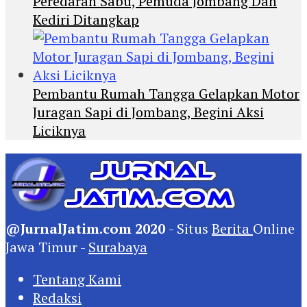
Peredaran Sabu, Pemuda Jombang Dan
Kediri Ditangkap
Pembantu Rumah Tangga Gelapkan Motor
Juragan Sapi di Jombang, Begini Aksi
Liciknya
@JurnalJatim.com 2020
- Situs
Berita
Online
Jawa Timur -
Surabaya
Tentang Kami
Redaksi