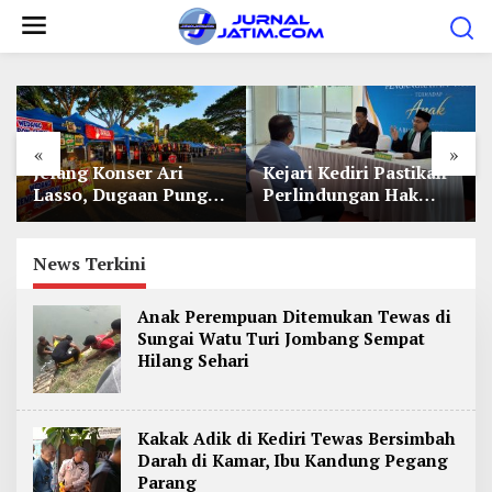
L
e
w
a
t
«
»
i
Jelang Konser Ari
Kejari Kediri Pastikan
k
Lasso, Dugaan Pungli
Perlindungan Hak
e
Lapak UMKM di Hari
Anak Lewat Penetapan
Jadi Kediri Disorot
Perwalian
k
News Terkini
o
n
Anak Perempuan Ditemukan Tewas di
t
Sungai Watu Turi Jombang Sempat
e
Hilang Sehari
n
Kakak Adik di Kediri Tewas Bersimbah
Darah di Kamar, Ibu Kandung Pegang
Parang