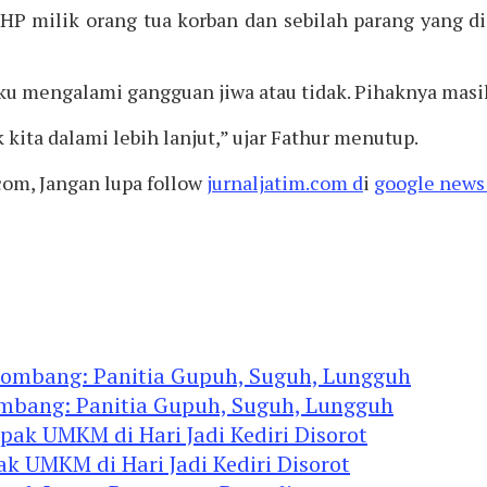
 HP milik orang tua korban dan sebilah parang yang
ku mengalami gangguan jiwa atau tidak. Pihaknya mas
kita dalami lebih lanjut,” ujar Fathur menutup.
com, Jangan lupa follow
jurnaljatim.com d
i
google news 
ombang: Panitia Gupuh, Suguh, Lungguh
ak UMKM di Hari Jadi Kediri Disorot