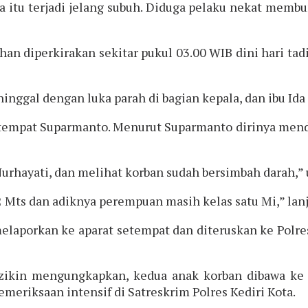
 itu terjadi jelang subuh. Diduga pelaku nekat mem
an diperkirakan sekitar pukul 03.00 WIB dini hari ta
nggal dengan luka parah di bagian kepala, dan ibu Id
setempat Suparmanto. Menurut Suparmanto dirinya me
Nurhayati, dan melihat korban sudah bersimbah darah,”
 2 Mts dan adiknya perempuan masih kelas satu Mi,” lan
laporkan ke aparat setempat dan diteruskan ke Polres
ozikin mengungkapkan, kedua anak korban dibawa ke
eriksaan intensif di Satreskrim Polres Kediri Kota.