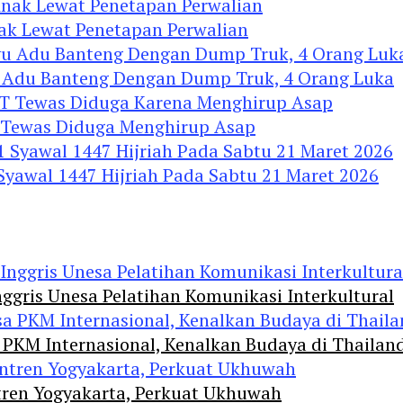
nak Lewat Penetapan Perwalian
u Adu Banteng Dengan Dump Truk, 4 Orang Luka
Tewas Diduga Menghirup Asap
 Syawal 1447 Hijriah Pada Sabtu 21 Maret 2026
ggris Unesa Pelatihan Komunikasi Interkultural
 PKM Internasional, Kenalkan Budaya di Thailan
tren Yogyakarta, Perkuat Ukhuwah