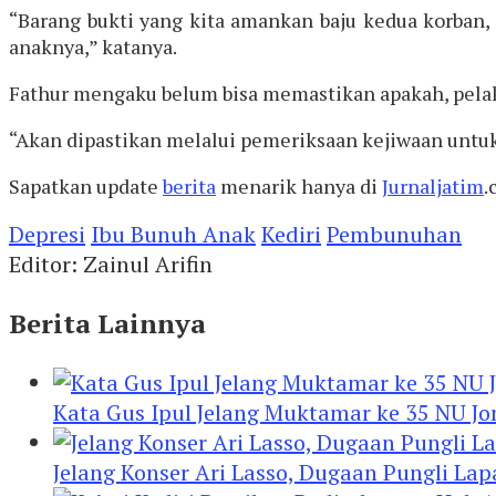
“Barang bukti yang kita amankan baju kedua korban,
anaknya,” katanya.
Fathur mengaku belum bisa memastikan apakah, pela
“Akan dipastikan melalui pemeriksaan kejiwaan untuk 
Sapatkan update
berita
menarik hanya di
Jurnaljatim
.
Depresi
Ibu Bunuh Anak
Kediri
Pembunuhan
Editor: Zainul Arifin
Berita Lainnya
Kata Gus Ipul Jelang Muktamar ke 35 NU J
Jelang Konser Ari Lasso, Dugaan Pungli Lap