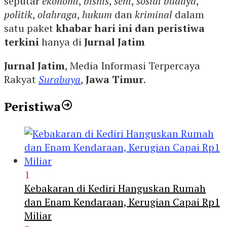
seputar
ekonomi
,
bisnis
,
seni
,
sosial budaya
,
politik
,
olahraga
,
hukum
dan
kriminal
dalam
satu paket
khabar hari ini dan peristiwa
terkini
hanya di
Jurnal Jatim
Jurnal Jatim
, Media Informasi Terpercaya
Rakyat
Surabaya
,
Jawa Timur
.
Peristiwa
1
Kebakaran di Kediri Hanguskan Rumah
dan Enam Kendaraan, Kerugian Capai Rp1
Miliar