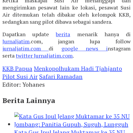
Ketika maskapai Susi Air menanggapi dan
mengirimkan pesawat lain ke lokasi, pesawat Susi
Air ditemukan telah dibakar oleh kelompok KKB,
sedangkan sang pilot dibawa sebagai sandera.
Dapatkan update
berita
menarik hanya di
Jurnaljatim
.com, jangan lupa follow
jurnaljatim.com
di
google news i
nstagram
serta
twitter
Jurnaljatim.com
.
KKB Papua
Menkopolhukam Hadi Tjahjanto
Pilot Susi Air
Safari Ramadan
Editor: Yohanes
Berita Lainnya
Kata Gus Ipul Jelang Muktamar ke 35 NU