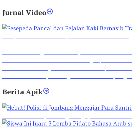
Jurnal Video
Pesepeda Pancal dan Pejalan Kaki Bernasib Tra
Inilah Lirik Lagu ‘Ibuku’ Karya AKP Moch Mukid
Video Rilis Polsek Kediri Kota Ungkap 5747 Butil
Video Gelora Penyambutan AHY di Rapimnas Pa
Viral Video Adu Jotos Tiga Wanita Di Simpang
Berita Apik
Hebat! Polisi di Jombang Mengajar Para Santri 
Siswa Ini Juara 3 Lomba Pidato Bahasa Arab se