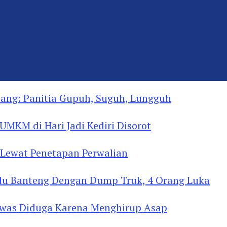
ng: Panitia Gupuh, Suguh, Lungguh
MKM di Hari Jadi Kediri Disorot
Lewat Penetapan Perwalian
u Banteng Dengan Dump Truk, 4 Orang Luka
as Diduga Menghirup Asap