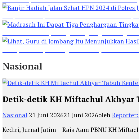
Banjir Hadiah Jalan Sehat HPN 2024 di Polres 
Madrasah Ini Dapat Tiga Penghargaan Tingkat
Lihat, Guru di Jombang Itu Menunjukkan Hasil P
Nasional
Detik-detik KH Miftachul Akhyar
Nasional
|
21 Juni 2026
21 Juni 2026
oleh
Reporter:
Kediri, Jurnal Jatim – Rais Aam PBNU KH Mift