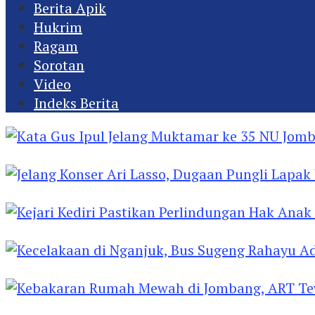
Berita Apik
Hukrim
Ragam
Sorotan
Video
Indeks Berita
Kata Gus Ipul Jelang Muktamar ke 35 NU Jomba
Jelang Konser Ari Lasso, Dugaan Pungli Lapak U
Kejari Kediri Pastikan Perlindungan Hak Anak 
Kecelakaan di Nganjuk, Bus Sugeng Rahayu Ad
Kebakaran Rumah Mewah di Jombang, ART Tew