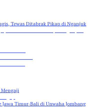
gis, Tewas Ditabrak Pikap di Nganjuk
 Pil Dobel L
rtai Demokrat
 Lima Gumul
Mengaji
 Jawa Timur-Bali di Unwaha Jombang