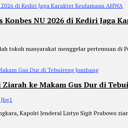
 Konbes NU 2026 di Kediri Jaga 
mlah tokoh masyarakat menggelar pertemuan di Po
i Ziarah ke Makam Gus Dur di Teb
 Jbg1
gkara, Kapolri Jenderal Listyo Sigit Prabowo z