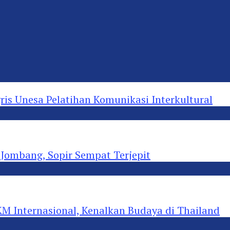
s Unesa Pelatihan Komunikasi Interkultural
ombang, Sopir Sempat Terjepit