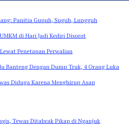
 Internasional, Kenalkan Budaya di Thailand
ng: Panitia Gupuh, Suguh, Lungguh
MKM di Hari Jadi Kediri Disorot
Lewat Penetapan Perwalian
u Banteng Dengan Dump Truk, 4 Orang Luka
as Diduga Menghirup Asap
gis, Tewas Ditabrak Pikap di Nganjuk