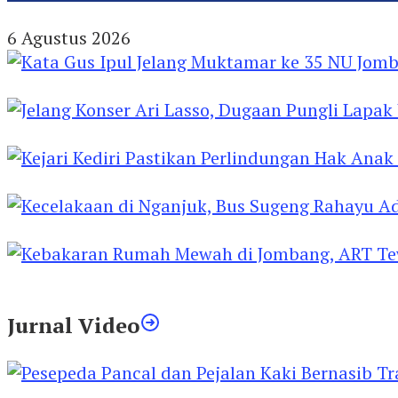
Prodi Pendidikan Bahasa Jerman FBS Unesa PKM
6 Agustus 2026
Kata Gus Ipul Jelang Muktamar ke 35 NU Jomba
Jelang Konser Ari Lasso, Dugaan Pungli Lapak U
Kejari Kediri Pastikan Perlindungan Hak Anak 
Kecelakaan di Nganjuk, Bus Sugeng Rahayu Ad
Kebakaran Rumah Mewah di Jombang, ART Tew
Jurnal Video
Pesepeda Pancal dan Pejalan Kaki Bernasib Tra