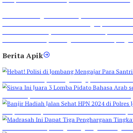
Inilah Lirik Lagu ‘Ibuku’ Karya AKP Moch Mukid
Video Rilis Polsek Kediri Kota Ungkap 5747 Butil
Video Gelora Penyambutan AHY di Rapimnas Pa
Viral Video Adu Jotos Tiga Wanita Di Simpang
Berita Apik
Hebat! Polisi di Jombang Mengajar Para Santri 
Siswa Ini Juara 3 Lomba Pidato Bahasa Arab se
Banjir Hadiah Jalan Sehat HPN 2024 di Polres 
Madrasah Ini Dapat Tiga Penghargaan Tingkat