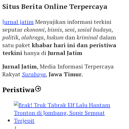
Situs Berita Online Terpercaya
Jurnal jatim
Menyajikan informasi terkini
seputar
ekonomi
,
bisnis
,
seni
,
sosial budaya
,
politik
,
olahraga
,
hukum
dan
kriminal
dalam
satu paket
khabar hari ini dan peristiwa
terkini
hanya di
Jurnal Jatim
Jurnal Jatim
, Media Informasi Terpercaya
Rakyat
Surabaya
,
Jawa Timur
.
Peristiwa
1