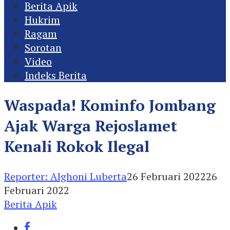
Berita Apik
Hukrim
Ragam
Sorotan
Video
Indeks Berita
Waspada! Kominfo Jombang
Ajak Warga Rejoslamet
Kenali Rokok Ilegal
Reporter: Alghoni Luberta
26 Februari 2022
26
Februari 2022
Berita Apik