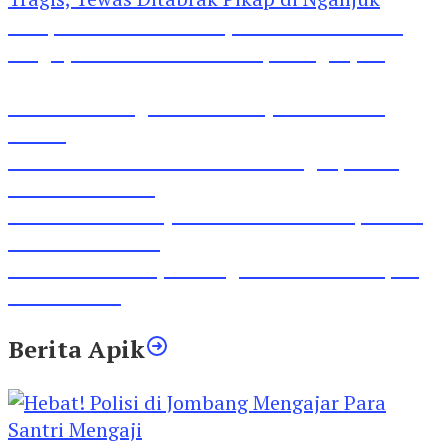
Pesepeda Pancal dan Pejalan Kaki Bernasib
Tragis, Tewas Ditabrak Pikap di Nganjuk
Inilah Lirik Lagu ‘Ibuku’ Karya AKP Moch
Mukid
Video Rilis Polsek Kediri Kota Ungkap 5747
Butil Pil Dobel L
Video Gelora Penyambutan AHY di Rapimnas
Partai Demokrat
Viral Video Adu Jotos Tiga Wanita Di Simpang
Lima Gumul
Berita Apik