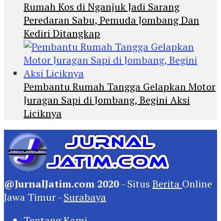
Rumah Kos di Nganjuk Jadi Sarang
Peredaran Sabu, Pemuda Jombang Dan
Kediri Ditangkap
Pembantu Rumah Tangga Gelapkan Motor
Juragan Sapi di Jombang, Begini Aksi
Liciknya
@JurnalJatim.com 2020
- Situs
Berita
Online
Jawa Timur -
Surabaya
Tentang Kami