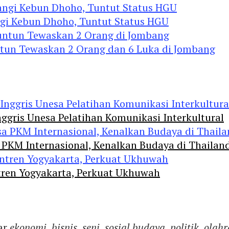
ngi Kebun Dhoho, Tuntut Status HGU
ntun Tewaskan 2 Orang dan 6 Luka di Jombang
ggris Unesa Pelatihan Komunikasi Interkultural
 PKM Internasional, Kenalkan Budaya di Thailan
tren Yogyakarta, Perkuat Ukhuwah
ar
ekonomi
,
bisnis
,
seni
,
sosial budaya
,
politik
,
olahr