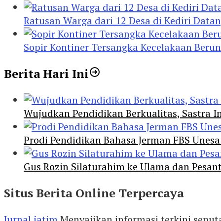
Ratusan Warga dari 12 Desa di Kediri Data
Sopir Kontiner Tersangka Kecelakaan Beru
Berita Hari Ini
Wujudkan Pendidikan Berkualitas, Sastra In
Prodi Pendidikan Bahasa Jerman FBS Unesa
Gus Rozin Silaturahim ke Ulama dan Pesan
Situs Berita Online Terpercaya
Jurnal jatim
Menyajikan informasi terkini seput