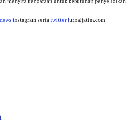
 dan menyita kendaraan untuk kebutuhan penyelidikan
news i
nstagram serta
twitter J
urnaljatim.com