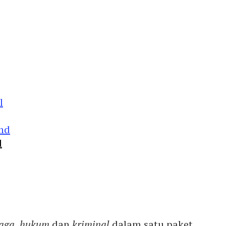
d
aga
,
hukum
dan
kriminal
dalam satu paket