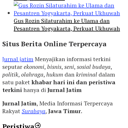
Gus Rozin Silaturahim ke Ulama dan
Pesantren Yogyakarta, Perkuat Ukhuwah
Situs Berita Online Terpercaya
Jurnal jatim
Menyajikan informasi terkini
seputar
ekonomi
,
bisnis
,
seni
,
sosial budaya
,
politik
,
olahraga
,
hukum
dan
kriminal
dalam
satu paket
khabar hari ini dan peristiwa
terkini
hanya di
Jurnal Jatim
Jurnal Jatim
, Media Informasi Terpercaya
Rakyat
Surabaya
,
Jawa Timur
.
Peristiwa