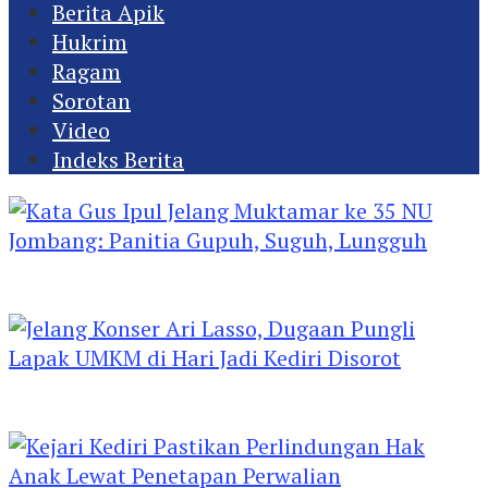
Berita Apik
Hukrim
Ragam
Sorotan
Video
Indeks Berita
Kata Gus Ipul Jelang Muktamar ke 35 NU
Jombang: Panitia Gupuh, Suguh, Lungguh
Jelang Konser Ari Lasso, Dugaan Pungli Lapak
UMKM di Hari Jadi Kediri Disorot