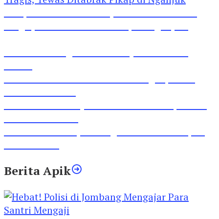
Pesepeda Pancal dan Pejalan Kaki Bernasib
Tragis, Tewas Ditabrak Pikap di Nganjuk
Inilah Lirik Lagu ‘Ibuku’ Karya AKP Moch
Mukid
Video Rilis Polsek Kediri Kota Ungkap 5747
Butil Pil Dobel L
Video Gelora Penyambutan AHY di Rapimnas
Partai Demokrat
Viral Video Adu Jotos Tiga Wanita Di Simpang
Lima Gumul
Berita Apik