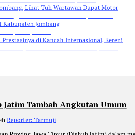
Jombang, Lihat Tuh Wartawan Dapat Motor
 Kabupaten Jombang
restasinya di Kancah Internasional, Keren!
hub Jatim Tambah Angkutan Umum
leh
Reporter: Tarmuji
an Provinsi Jawa Timur (Dishub Jatim) dalam m