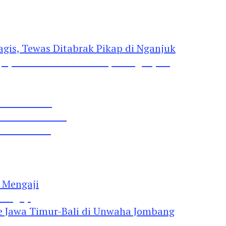
gis, Tewas Ditabrak Pikap di Nganjuk
 Pil Dobel L
rtai Demokrat
 Lima Gumul
Mengaji
 Jawa Timur-Bali di Unwaha Jombang