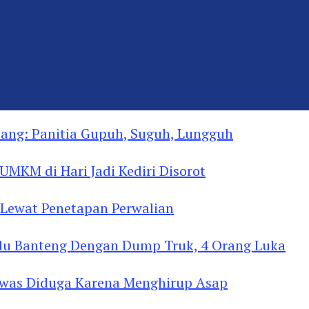
ng: Panitia Gupuh, Suguh, Lungguh
MKM di Hari Jadi Kediri Disorot
Lewat Penetapan Perwalian
u Banteng Dengan Dump Truk, 4 Orang Luka
as Diduga Menghirup Asap