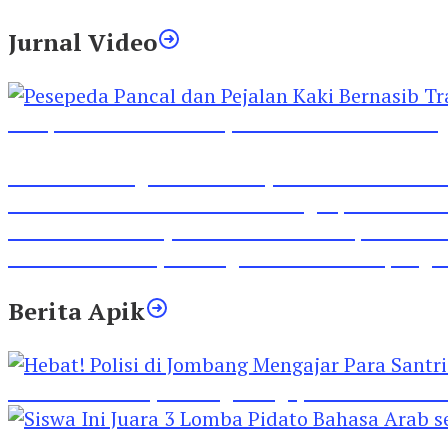
Jurnal Video
Pesepeda Pancal dan Pejalan Kaki Bernasib Tra
Inilah Lirik Lagu ‘Ibuku’ Karya AKP Moch Mukid
Video Rilis Polsek Kediri Kota Ungkap 5747 Butil
Video Gelora Penyambutan AHY di Rapimnas Pa
Viral Video Adu Jotos Tiga Wanita Di Simpang
Berita Apik
Hebat! Polisi di Jombang Mengajar Para Santri 
Siswa Ini Juara 3 Lomba Pidato Bahasa Arab se