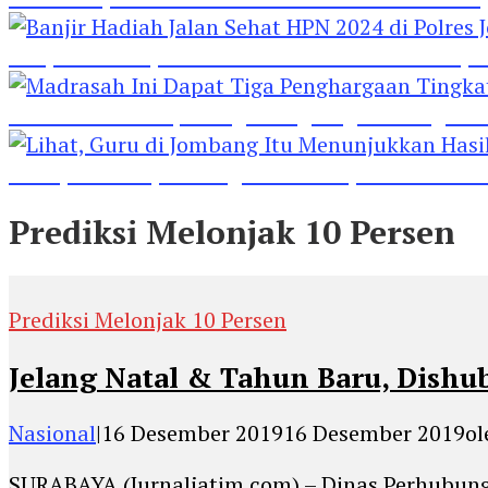
Banjir Hadiah Jalan Sehat HPN 2024 di Polres 
Madrasah Ini Dapat Tiga Penghargaan Tingkat
Lihat, Guru di Jombang Itu Menunjukkan Hasil P
Prediksi Melonjak 10 Persen
Prediksi Melonjak 10 Persen
Jelang Natal & Tahun Baru, Dis
Nasional
|
16 Desember 2019
16 Desember 2019
o
SURABAYA (Jurnaljatim.com) – Dinas Perhubung