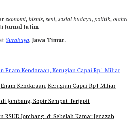
ar
ekonomi
,
bisnis
,
seni
,
sosial budaya
,
politik
,
olahr
di
Jurnal Jatim
yat
Surabaya
,
Jawa Timur
.
Enam Kendaraan, Kerugian Capai Rp1 Miliar
 di Jombang, Sopir Sempat Terjepit
an RSUD Jombang di Sebelah Kamar Jenazah