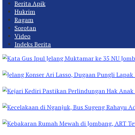
Berita Apik
Hukrim
Ragam
Sorotan
Video
Indeks Berita
Kata Gus Ipul Jelang Muktamar ke 35 NU Jomba
Jelang Konser Ari Lasso, Dugaan Pungli Lapak U
Kejari Kediri Pastikan Perlindungan Hak Anak 
Kecelakaan di Nganjuk, Bus Sugeng Rahayu Ad
Kebakaran Rumah Mewah di Jombang, ART Tew