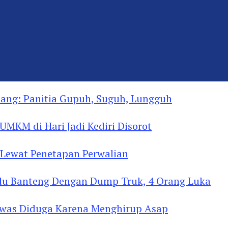
ng: Panitia Gupuh, Suguh, Lungguh
MKM di Hari Jadi Kediri Disorot
Lewat Penetapan Perwalian
u Banteng Dengan Dump Truk, 4 Orang Luka
as Diduga Menghirup Asap