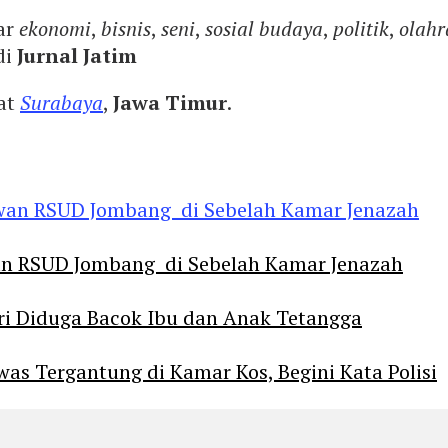
ar
ekonomi
,
bisnis
,
seni
,
sosial budaya
,
politik
,
olahr
di
Jurnal Jatim
yat
Surabaya
,
Jawa Timur
.
an RSUD Jombang di Sebelah Kamar Jenazah
diri Diduga Bacok Ibu dan Anak Tetangga
 Tergantung di Kamar Kos, Begini Kata Polisi