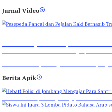
Jurnal Video
Pesepeda Pancal dan Pejalan Kaki Bernasib Tra
Inilah Lirik Lagu ‘Ibuku’ Karya AKP Moch Mukid
Video Rilis Polsek Kediri Kota Ungkap 5747 Butil
Video Gelora Penyambutan AHY di Rapimnas Pa
Viral Video Adu Jotos Tiga Wanita Di Simpang
Berita Apik
Hebat! Polisi di Jombang Mengajar Para Santri 
Siswa Ini Juara 3 Lomba Pidato Bahasa Arab se