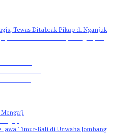
gis, Tewas Ditabrak Pikap di Nganjuk
 Pil Dobel L
rtai Demokrat
 Lima Gumul
Mengaji
 Jawa Timur-Bali di Unwaha Jombang