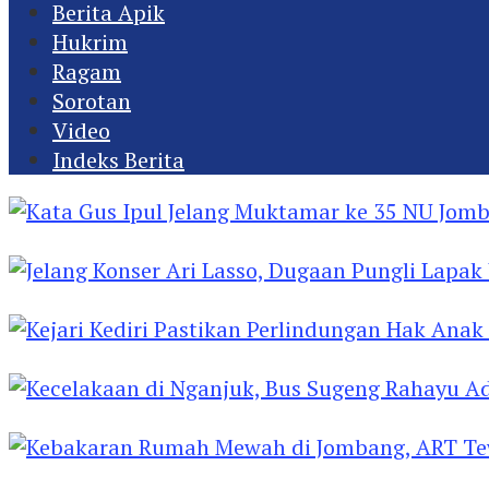
Berita Apik
Hukrim
Ragam
Sorotan
Video
Indeks Berita
Kata Gus Ipul Jelang Muktamar ke 35 NU Jomba
Jelang Konser Ari Lasso, Dugaan Pungli Lapak U
Kejari Kediri Pastikan Perlindungan Hak Anak 
Kecelakaan di Nganjuk, Bus Sugeng Rahayu Ad
Kebakaran Rumah Mewah di Jombang, ART Tew