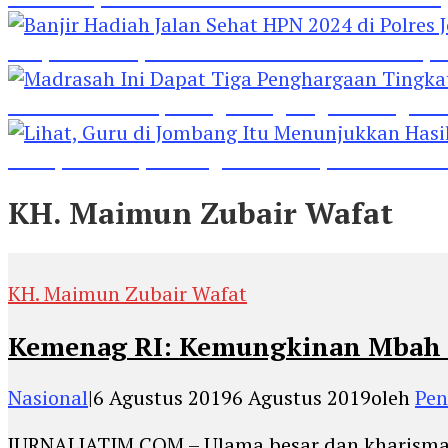
Banjir Hadiah Jalan Sehat HPN 2024 di Polres 
Madrasah Ini Dapat Tiga Penghargaan Tingkat
Lihat, Guru di Jombang Itu Menunjukkan Hasil P
KH. Maimun Zubair Wafat
KH. Maimun Zubair Wafat
Kemenag RI: Kemungkinan Mbah
Nasional
|
6 Agustus 2019
6 Agustus 2019
oleh
Pen
JURNALJATIM.COM – Ulama besar dan kharisma