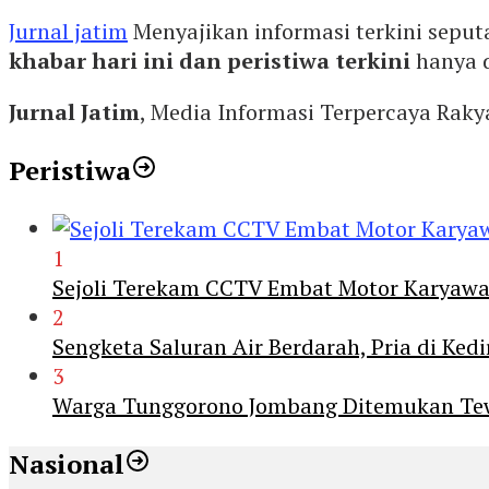
Jurnal jatim
Menyajikan informasi terkini seput
khabar hari ini dan peristiwa terkini
hanya 
Jurnal Jatim
, Media Informasi Terpercaya Rak
Peristiwa
1
Sejoli Terekam CCTV Embat Motor Karyaw
2
Sengketa Saluran Air Berdarah, Pria di Ke
3
Warga Tunggorono Jombang Ditemukan Tewas
Nasional