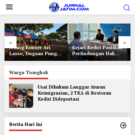
L
e
w
a
t
«
»
i
Jelang Konser Ari
Kejari Kediri Pastikan
k
Lasso, Dugaan Pungli
Perlindungan Hak
e
Lapak UMKM di Hari
Anak Lewat Penetapan
Jadi Kediri Disorot
Perwalian
k
Warga Tiongkok
o
n
Usai Dihukum Langgar Aturan
t
Keimigrasian, 2 TKA di Restoran
e
Kediri Dideportasi
n
Berita Hari Ini