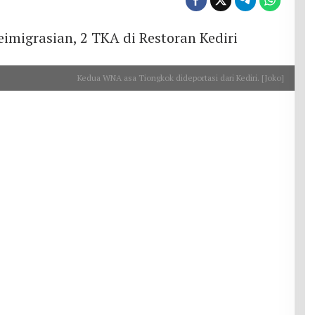
Kedua WNA asa Tiongkok dideportasi dari Kediri. [Joko]