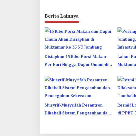
Berita Lainnya
Disiapkan 15 Ribu Porsi Makan
Lahan Par
Per Hari Hingga Dapur Umum di
Muktamar
Muktamar ke 35 NU Jombang
Hampir 
Musyrif-Musyrifah Pesantren
Resmi! L
Dibekali Sistem Pengasuhan dan
di PPBU 
Pencegahan Kekerasan
27-31 Ag