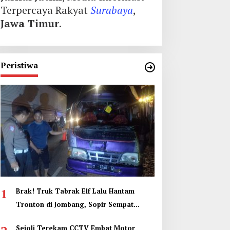
Terpercaya Rakyat
Surabaya
,
Jawa Timur
.
Peristiwa
1
Brak! Truk Tabrak Elf Lalu Hantam
Tronton di Jombang, Sopir Sempat
Terjepit
Sejoli Terekam CCTV Embat Motor