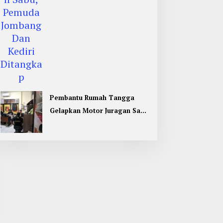
Pembantu Rumah Tangga
Gelapkan Motor Juragan Sapi
di Jombang, Begini Aksi
Liciknya