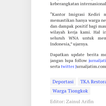
keberangkatan internasional
“Kantor Imigrasi Kediri 
memastikan hanya warga ne
dan dampak positif bagi mas
wilayah kerja kami. Hal i
seluruh WNA untuk mem
Indonesia,” ujarnya.
Dapatkan update berita me
jangan lupa follow
jurnalja
serta
twitter J
urnaljatim.co
Deportasi
TKA Restora
Warga Tiongkok
Editor: Zainul Arifin