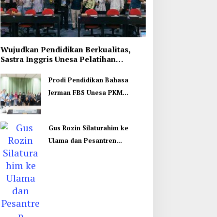
Wujudkan Pendidikan Berkualitas,
Sastra Inggris Unesa Pelatihan
Komunikasi Interkultural
Prodi Pendidikan Bahasa
Jerman FBS Unesa PKM
Internasional, Kenalkan
Budaya di Thailand
Gus Rozin Silaturahim ke
Ulama dan Pesantren
Yogyakarta, Perkuat Ukhuwah