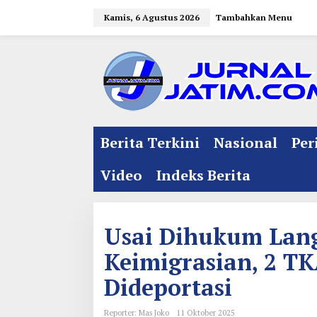
L
Kamis, 6 Agustus 2026
Tambahkan Menu
e
w
a
t
i
k
e
Berita Terkini
Nasional
Per
k
o
Video
Indeks Berita
n
t
e
Usai Dihukum Lan
n
Keimigrasian, 2 TK
Dideportasi
Reporter: Mas Joko
11 Oktober 2025