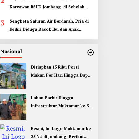
2
Karyawan RSUD Jombang di Sebelah
Kamar Jenazah
3
Sengketa Saluran Air Berdarah, Pria di
Kediri Diduga Bacok Ibu dan Anak
Tetangga
Nasional
Disiapkan 15 Ribu Porsi
Makan Per Hari Hingga Dapur
Umum di Muktamar ke 35 NU
Jombang
Lahan Parkir Hingga
Infrastruktur Muktamar ke 35
NU di Jombang Hampir
Rampung
Resmi, Ini Logo Muktamar ke
35 NU di Jombang, Berikut