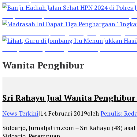
Banjir Hadiah Jalan Sehat HPN 2024 di Polres 
Madrasah Ini Dapat Tiga Penghargaan Tingkat
Lihat, Guru di Jombang Itu Menunjukkan Hasil P
Wanita Penghibur
Sri Rahayu Jual Wanita Penghibur B
News Terkini
|
14 Februari 2019
oleh
Penulis: Red
Sidoarjo, Jurnaljatim.com – Sri Rahayu (48) asa
Sidoarjo. Perempuan