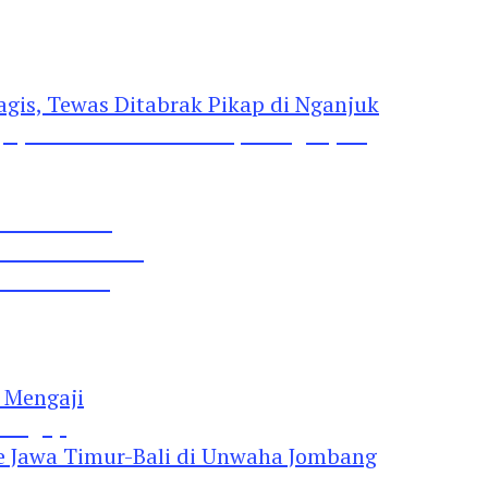
gis, Tewas Ditabrak Pikap di Nganjuk
 Pil Dobel L
rtai Demokrat
 Lima Gumul
Mengaji
 Jawa Timur-Bali di Unwaha Jombang