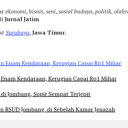
ar
ekonomi
,
bisnis
,
seni
,
sosial budaya
,
politik
,
olahr
di
Jurnal Jatim
yat
Surabaya
,
Jawa Timur
.
Enam Kendaraan, Kerugian Capai Rp1 Miliar
 di Jombang, Sopir Sempat Terjepit
an RSUD Jombang di Sebelah Kamar Jenazah