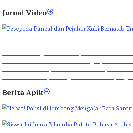
Jurnal Video
Pesepeda Pancal dan Pejalan Kaki Bernasib Tra
Inilah Lirik Lagu ‘Ibuku’ Karya AKP Moch Mukid
Video Rilis Polsek Kediri Kota Ungkap 5747 Butil
Video Gelora Penyambutan AHY di Rapimnas Pa
Viral Video Adu Jotos Tiga Wanita Di Simpang
Berita Apik
Hebat! Polisi di Jombang Mengajar Para Santri 
Siswa Ini Juara 3 Lomba Pidato Bahasa Arab se