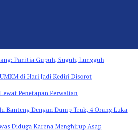
ng: Panitia Gupuh, Suguh, Lungguh
MKM di Hari Jadi Kediri Disorot
Lewat Penetapan Perwalian
u Banteng Dengan Dump Truk, 4 Orang Luka
as Diduga Menghirup Asap