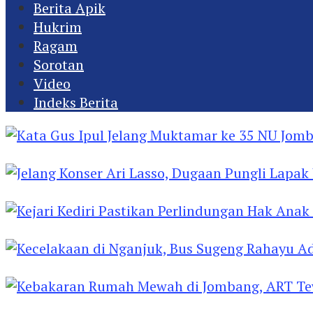
Berita Apik
Hukrim
Ragam
Sorotan
Video
Indeks Berita
Kata Gus Ipul Jelang Muktamar ke 35 NU Jomba
Jelang Konser Ari Lasso, Dugaan Pungli Lapak U
Kejari Kediri Pastikan Perlindungan Hak Anak 
Kecelakaan di Nganjuk, Bus Sugeng Rahayu Ad
Kebakaran Rumah Mewah di Jombang, ART Tew