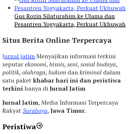
Gus Rozin Silaturahim ke Ulama dan
Pesantren Yogyakarta, Perkuat Ukhuwah
Situs Berita Online Terpercaya
Jurnal jatim
Menyajikan informasi terkini
seputar
ekonomi
,
bisnis
,
seni
,
sosial budaya
,
politik
,
olahraga
,
hukum
dan
kriminal
dalam
satu paket
khabar hari ini dan peristiwa
terkini
hanya di
Jurnal Jatim
Jurnal Jatim
, Media Informasi Terpercaya
Rakyat
Surabaya
,
Jawa Timur
.
Peristiwa