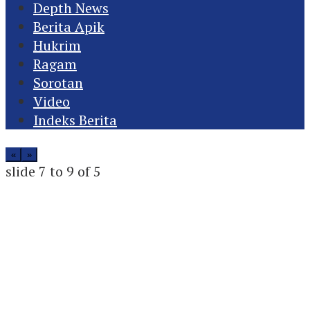
Depth News
Berita Apik
Hukrim
Ragam
Sorotan
Video
Indeks Berita
«
»
slide
7 to 9
of 5