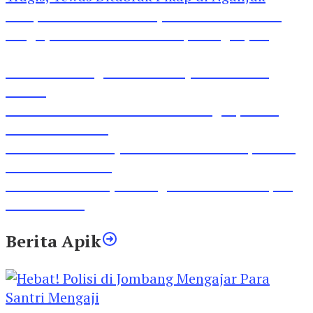
Pesepeda Pancal dan Pejalan Kaki Bernasib
Tragis, Tewas Ditabrak Pikap di Nganjuk
Inilah Lirik Lagu ‘Ibuku’ Karya AKP Moch
Mukid
Video Rilis Polsek Kediri Kota Ungkap 5747
Butil Pil Dobel L
Video Gelora Penyambutan AHY di Rapimnas
Partai Demokrat
Viral Video Adu Jotos Tiga Wanita Di Simpang
Lima Gumul
Berita Apik