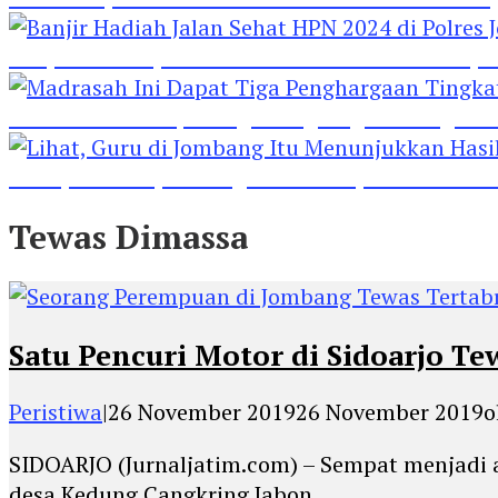
Banjir Hadiah Jalan Sehat HPN 2024 di Polres 
Madrasah Ini Dapat Tiga Penghargaan Tingkat
Lihat, Guru di Jombang Itu Menunjukkan Hasil P
Tewas Dimassa
Satu Pencuri Motor di Sidoarjo Te
Peristiwa
|
26 November 2019
26 November 2019
o
SIDOARJO (Jurnaljatim.com) – Sempat menjadi 
desa Kedung Cangkring Jabon