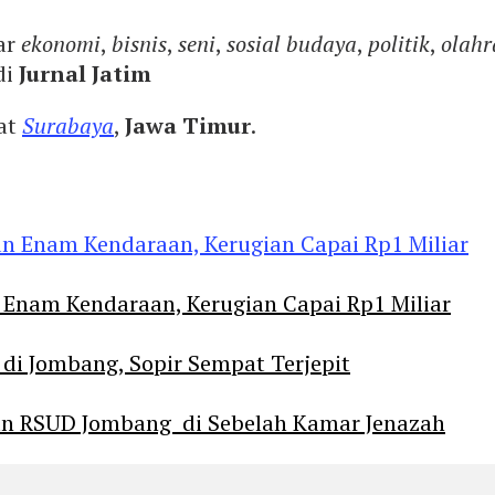
ar
ekonomi
,
bisnis
,
seni
,
sosial budaya
,
politik
,
olahr
di
Jurnal Jatim
yat
Surabaya
,
Jawa Timur
.
Enam Kendaraan, Kerugian Capai Rp1 Miliar
 di Jombang, Sopir Sempat Terjepit
an RSUD Jombang di Sebelah Kamar Jenazah