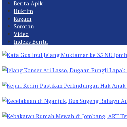
Berita Apik
Hukrim
Ragam
Sorotan
Video
Indeks Berita
Kata Gus Ipul Jelang Muktamar ke 35 NU Jomba
Jelang Konser Ari Lasso, Dugaan Pungli Lapak U
Kejari Kediri Pastikan Perlindungan Hak Anak 
Kecelakaan di Nganjuk, Bus Sugeng Rahayu Ad
Kebakaran Rumah Mewah di Jombang, ART Tew