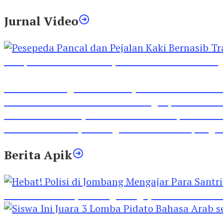
Jurnal Video
Pesepeda Pancal dan Pejalan Kaki Bernasib Tra
Inilah Lirik Lagu ‘Ibuku’ Karya AKP Moch Mukid
Video Rilis Polsek Kediri Kota Ungkap 5747 Butil
Video Gelora Penyambutan AHY di Rapimnas Pa
Viral Video Adu Jotos Tiga Wanita Di Simpang
Berita Apik
Hebat! Polisi di Jombang Mengajar Para Santri 
Siswa Ini Juara 3 Lomba Pidato Bahasa Arab se