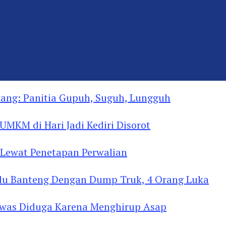
ng: Panitia Gupuh, Suguh, Lungguh
MKM di Hari Jadi Kediri Disorot
Lewat Penetapan Perwalian
u Banteng Dengan Dump Truk, 4 Orang Luka
as Diduga Menghirup Asap