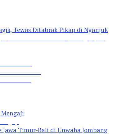
gis, Tewas Ditabrak Pikap di Nganjuk
 Pil Dobel L
rtai Demokrat
 Lima Gumul
Mengaji
 Jawa Timur-Bali di Unwaha Jombang